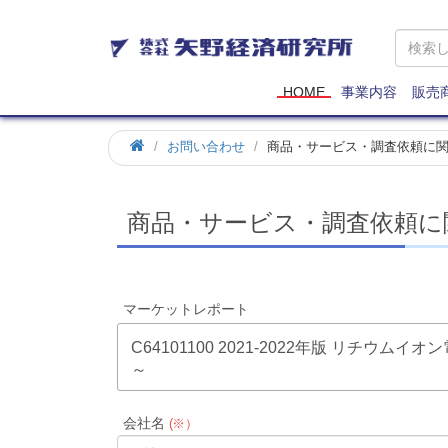
矢
野
経
済
HOME
事業内容
販売
研
究
お問い合わせ
商品・サービス・調査依頼に
所
商品・サービス・調査依頼に
マーケットレポート
C64101100 2021-2022年版 リチ
～
会社名
(※）