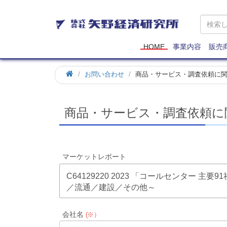
矢
野
経
済
HOME
事業内容
販売
研
究
お問い合わせ
商品・サービス・調査依頼に
所
商品・サービス・調査依頼に
マーケットレポート
C64129220 2023 「コールセンター 
／流通／建設／その他～
会社名
(※）