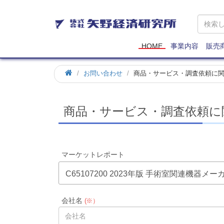
矢
野
経
済
HOME
事業内容
販売
研
究
お問い合わせ
商品・サービス・調査依頼に
所
商品・サービス・調査依頼に
マーケットレポート
C65107200 2023年版 手術室関連機器
会社名
(※）