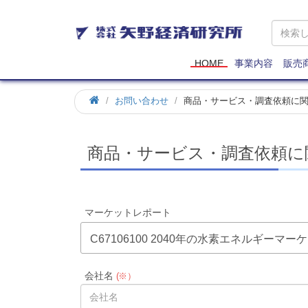
矢
野
経
済
HOME
事業内容
販売
研
究
お問い合わせ
商品・サービス・調査依頼に
所
商品・サービス・調査依頼に
マーケットレポート
C67106100 2040年の水素エネルギーマー
会社名
(※）