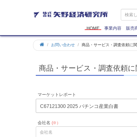
矢
野
経
済
HOME
事業内容
販売
研
究
お問い合わせ
商品・サービス・調査依頼に
所
商品・サービス・調査依頼に
マーケットレポート
C67121300 2025 パチンコ産業白書
会社名
(※）