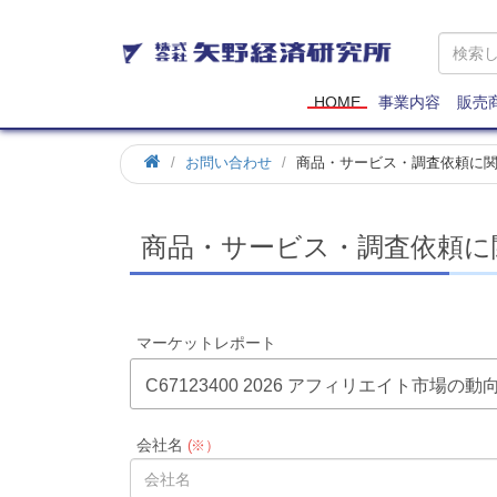
矢
野
経
済
HOME
事業内容
販売
研
究
お問い合わせ
商品・サービス・調査依頼に
所
商品・サービス・調査依頼に
マーケットレポート
C67123400 2026 アフィリエイト市場の
会社名
(※）