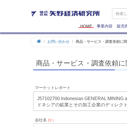
矢
野
経
済
HOME
事業内容
販売
研
究
お問い合わせ
商品・サービス・調査依頼に
所
商品・サービス・調査依頼に
マーケットレポート
J57102700 Indonesian GENERAL MINING an
ドネシアの鉱業とその加工企業のディレクトリ
会社名
(※）