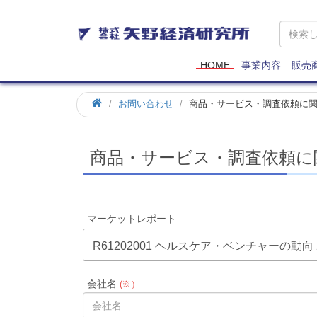
矢
野
経
済
HOME
事業内容
販売
研
究
お問い合わせ
商品・サービス・調査依頼に
所
商品・サービス・調査依頼に
マーケットレポート
R61202001 ヘルスケア・ベンチャーの動
会社名
(※）