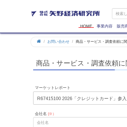
矢
野
経
済
HOME
事業内容
販売
研
究
お問い合わせ
商品・サービス・調査依頼に
所
商品・サービス・調査依頼に
マーケットレポート
R67415100 2026「クレジットカー
会社名
(※）