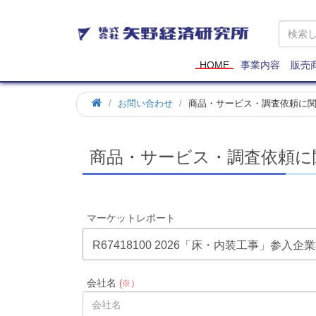
矢
野
経
済
HOME
事業内容
販売
研
究
お問い合わせ
商品・サービス・調査依頼に
所
商品・サービス・調査依頼に
マーケットレポート
R67418100 2026「床・内装工事」
会社名
(※）