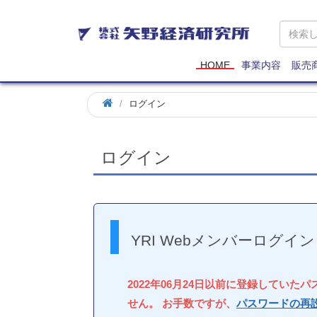
矢
野
経
済
HOME
事業内容
販売
研
究
ログイン
所
ログイン
YRI Webメンバーログイン
2022年06月24日以前に登録していた
せん。 お手数ですが、
パスワードの再