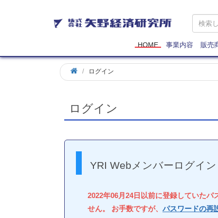
矢
野
経
済
HOME
事業内容
販売
研
究
ログイン
所
ログイン
YRI Webメンバーログイン
2022年06月24日以前に登録していた
せん。 お手数ですが、
パスワードの再