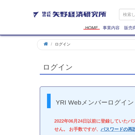
矢
野
経
済
HOME
事業内容
販売
研
究
ログイン
所
ログイン
YRI Webメンバーログイン
2022年06月24日以前に登録していた
せん。 お手数ですが、
パスワードの再