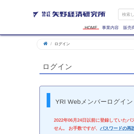
矢
野
経
済
HOME
事業内容
販売
研
究
ログイン
所
ログイン
YRI Webメンバーログイン
2022年06月24日以前に登録していた
せん。 お手数ですが、
パスワードの再