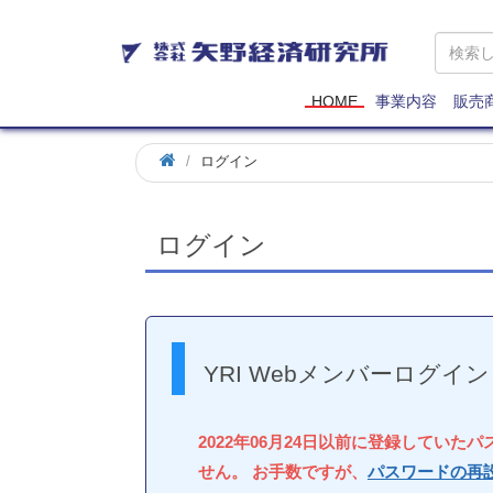
矢
野
経
済
HOME
事業内容
販売
研
究
ログイン
所
ログイン
YRI Webメンバーログイン
2022年06月24日以前に登録していた
せん。 お手数ですが、
パスワードの再