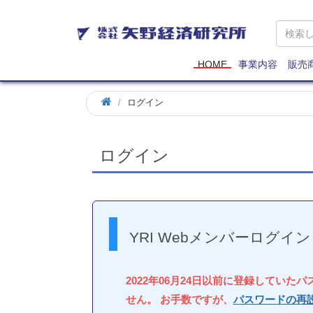
矢
野
経
済
HOME
事業内容
販売
研
究
ログイン
所
ログイン
YRI Webメンバーログイン
2022年06月24日以前に登録していた
せん。 お手数ですが、
パスワードの再