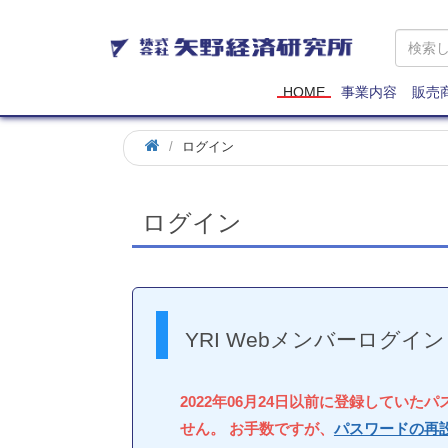
矢
野
経
済
HOME
事業内容
販売
研
究
ログイン
所
ログイン
YRI Webメンバーログイン
2022年06月24日以前に登録していた
せん。 お手数ですが、
パスワードの再