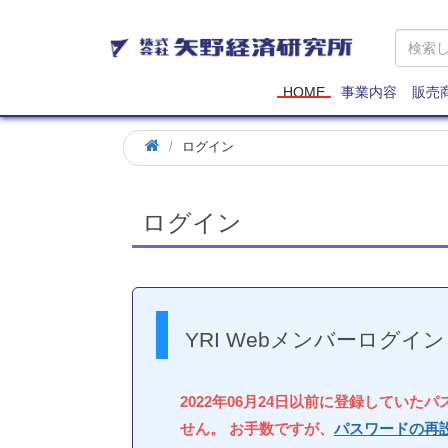
矢
野
経
済
HOME
事業内容
販売
研
究
ログイン
所
ログイン
YRI Webメンバーログイン
2022年06月24日以前に登録していた
せん。 お手数ですが、
パスワードの再