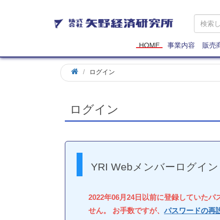
矢
野
経
済
HOME
事業内容
販売
研
究
ログイン
所
ログイン
YRI Webメンバーログイン
2022年06月24日以前に登録していた
せん。 お手数ですが、
パスワードの再