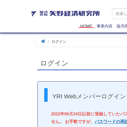
矢
野
経
済
HOME
事業内容
販売
研
究
ログイン
所
ログイン
YRI Webメンバーログイン
2022年06月24日以前に登録していた
せん。 お手数ですが、
パスワードの再