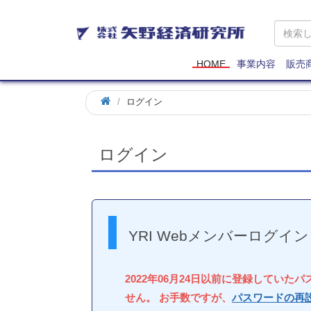
矢
野
経
済
HOME
事業内容
販売
研
究
ログイン
所
ログイン
YRI Webメンバーログイン
2022年06月24日以前に登録していた
せん。 お手数ですが、
パスワードの再