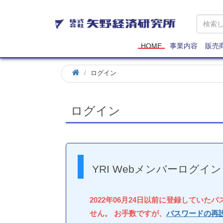
矢
野
経
済
HOME
事業内容
販売
研
究
ログイン
所
ログイン
YRI Webメンバーログイン
2022年06月24日以前に登録していた
せん。 お手数ですが、
パスワードの再