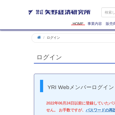
矢
野
経
済
HOME
事業内容
販売
研
究
ログイン
所
ログイン
YRI Webメンバーログイン
2022年06月24日以前に登録していた
せん。 お手数ですが、
パスワードの再