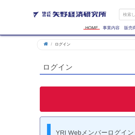
矢
野
経
済
HOME
事業内容
販売
研
究
ログイン
所
ログイン
YRI Webメンバーログイン