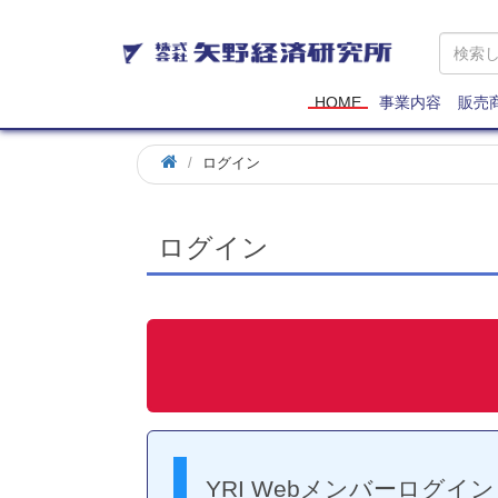
矢
野
経
済
HOME
事業内容
販売
研
究
ログイン
所
ログイン
YRI Webメンバーログイン