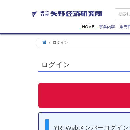
矢
野
経
済
HOME
事業内容
販売
研
究
ログイン
所
ログイン
YRI Webメンバーログイン