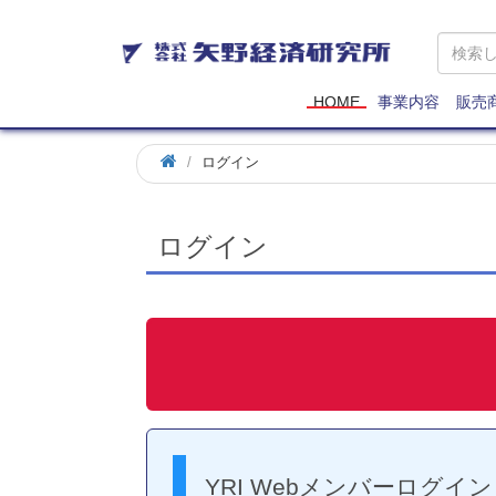
矢
野
経
済
HOME
事業内容
販売
研
究
ログイン
所
ログイン
YRI Webメンバーログイン