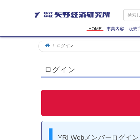
矢
野
経
済
HOME
事業内容
販売
研
究
ログイン
所
ログイン
YRI Webメンバーログイン