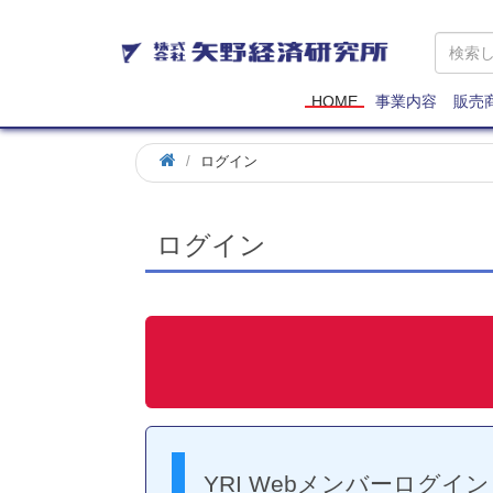
矢
野
経
済
HOME
事業内容
販売
研
究
ログイン
所
ログイン
YRI Webメンバーログイン