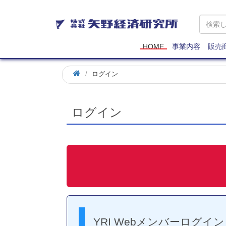
矢
野
経
済
HOME
事業内容
販売
研
究
ログイン
所
ログイン
YRI Webメンバーログイン