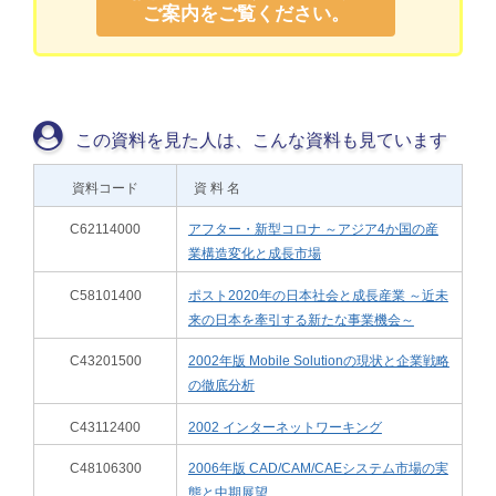
ご案内をご覧ください。
この資料を見た人は、こんな資料も見ています
資料コード
資 料 名
C62114000
アフター・新型コロナ ～アジア4か国の産
業構造変化と成長市場
C58101400
ポスト2020年の日本社会と成長産業 ～近未
来の日本を牽引する新たな事業機会～
C43201500
2002年版 Mobile Solutionの現状と企業戦略
の徹底分析
C43112400
2002 インターネットワーキング
C48106300
2006年版 CAD/CAM/CAEシステム市場の実
態と中期展望