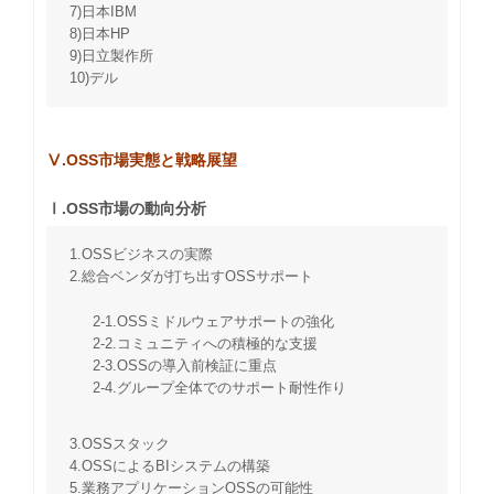
7)日本IBM
8)日本HP
9)日立製作所
10)デル
Ⅴ.OSS市場実態と戦略展望
Ⅰ.OSS市場の動向分析
1.OSSビジネスの実際
2.総合ベンダが打ち出すOSSサポート
2-1.OSSミドルウェアサポートの強化
2-2.コミュニティへの積極的な支援
2-3.OSSの導入前検証に重点
2-4.グループ全体でのサポート耐性作り
3.OSSスタック
4.OSSによるBIシステムの構築
5.業務アプリケーションOSSの可能性