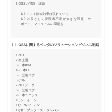
6.OSSの問題・課題
6-1.コスト削減効果は現れている
6-2.以前として管理者不足が大きな課題、サ
ポート、マニュアルの問題も
ⅠⅠ.OSSに関するベンダのソリューションビジネス戦略
1)NEC
2)富士通
3)日本IBM
4))日本HP
5)日立製作所
6)デル
7)NTTデータ
8)日立製作所
9)日本ユニシス
10)シーイーシー
11)SRA OSS.inc
12)オープンソース・ジャパン