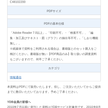
C48102200
PDFサイズ
PDFの基本仕様
「Adobe Reader 7.0以上」､「印刷不可」・「検索不可」、「編
集・加工及びテキスト・図（グラフ）の抽出等不可」､「しおり機能
無し」。
※紙媒体で資料をご利用される場合は、書籍版とのセット購入をご
検討ください。書籍版が無い【PDF商品のみ】取り扱いの調査資料
もございますので、何卒ご了承ください。
カテゴリ
情報通信
本資料はPDFにて販売いたします。但し、ご注文いただいてからご提供
までに数日いただいております。予めご了承ください。
YDB会員の皆様へ
2010年7月以前に発刊した資料はYDBサービス対象外です。2010年8月