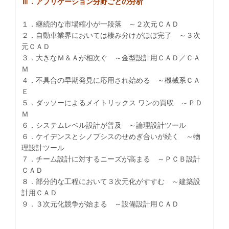
Ⅲ．アプリケーション分野ごとの分析
１．継続的な市場縮小が一段落 ～２次元ＣＡＤ
２．自動車業界においては棲み分けがほぼ完了 ～３次
元ＣＡＤ
３．大きなＭ＆Ａが相次ぐ ～金型設計用ＣＡＤ／ＣＡ
Ｍ
４．不具合の早期発見に応用され始める ～機械系ＣＡ
Ｅ
５．ダッソーによるメイトリックス ワンの買収 ～ＰＤ
Ｍ
６．システムレベル設計が普及 ～論理設計ツール
６．ケイデンスとシノプシスのせめぎ合いが続く ～物
理設計ツール
７．チーム設計に対するニーズが高まる ～ＰＣＢ設計
ＣＡＤ
８．部分的な工程において３次元化がすすむ ～建築設
計用ＣＡＤ
９．３次元化競争が始まる ～設備設計用ＣＡＤ