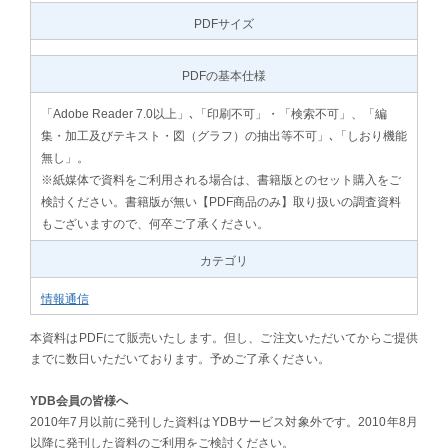
PDFサイズ
PDFの基本仕様
「Adobe Reader 7.0以上」､「印刷不可」・「検索不可」、「編
集・加工及びテキスト・図（グラフ）の抽出等不可」､「しおり機能
無し」。
※紙媒体で資料をご利用される場合は、書籍版とのセット購入をご
検討ください。書籍版が無い【PDF商品のみ】取り扱いの調査資料
もございますので、何卒ご了承ください。
カテゴリ
情報通信
本資料はPDFにて販売いたします。但し、ご注文いただいてからご提供
までに数日いただいております。予めご了承ください。
YDB会員の皆様へ
2010年7月以前に発刊した資料はYDBサービス対象外です。2010年8月
以降に発刊した資料のご利用をご検討ください。