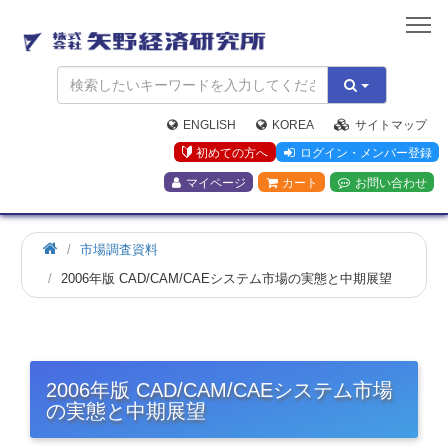
矢
野
経
済
研
究
ENGLISH
KOREA
サイトマップ
所
初めての方へ
ログイン・メンバー登録
マイページ
カート
お問い合わせ
市場調査資料
2006年版 CAD/CAM/CAEシステム市場の実態と中期展望
2006年版 CAD/CAM/CAEシステム市場
の実態と中期展望