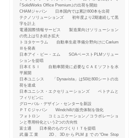
｢SolidWorks Office Premium｣の出荷を開始
CHAMジャパン 日本国内では累計800本を出荷
テクノソリューションズ 初年度より2期連続して黒
字を計上
電通国際情報サービス 製造業向けソリューション
の売上は引き続き拡大
トヨタケーラム 自動車生産準備分野向けにCælum
Ⅲを発表
日本アイ・ビー・エム SOAベーストPLMソリュー
ションを提唱
日本ＥＳＩ 自動車開発に必要なＣＡＥソフトを水
平展開
日本ユニシス 「Dynavista」は50社800シートの出
荷を達成
日本ユニシス・エクセリューションズ ベトナムと
フィリピンに
グローバル・デザイン・センターを新設
ＰＴＣジャパン Windchillの販売体制を強化
フォトロン コミュニケーション／コラボレーショ
ンと専用特化という2つの方向性
富士通 日本発のものづくりＩＴを提唱
武藤工業 2D、3DからPLMまでの“One Stop