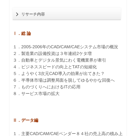
リサーチ内容
Ⅰ．総 論
１．2005-2006年のCAD/CAM/CAEシステム市場の概況
２．製造業の設備投資は３年連続2ケタ増
３．自動車とデジタル景気にわく電機業界が牽引
４．ビジネススピードの向上とTATの短縮化
５．ようやく3次元CAD導入の効果が出てきた？
６．半導体市場は調整局面を脱してゆるやかな回復へ
７．ものづくりへにおけるITの応用
８．サービス市場の拡大
Ⅱ．データ編
１．主要CAD/CAM/CAEベンダー８４社の売上高の積み上