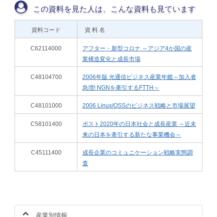
この資料を見た人は、こんな資料も見ています
資料コード
資 料 名
C62114000
アフター・新型コロナ ～アジア4か国の産
業構造変化と成長市場
C48104700
2006年版 光通信ビジネス産業年鑑～加入者
急増! NGNを牽引するFTTH～
C48101000
2006 Linux/OSSのビジネス戦略と市場展望
C58101400
ポスト2020年の日本社会と成長産業 ～近未
来の日本を牽引する新たな事業機会～
C45111400
成長企業のコミュニケーション戦略実態調
査
産業別情報