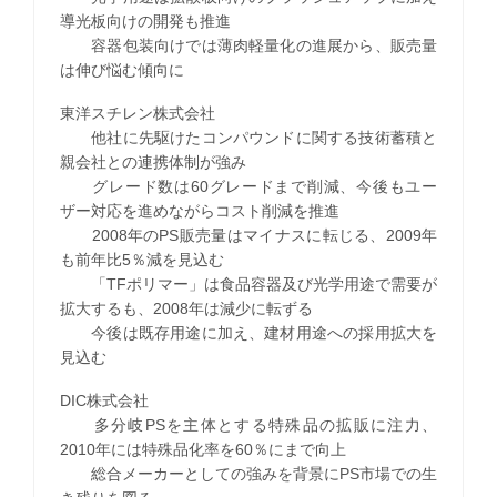
導光板向けの開発も推進
容器包装向けでは薄肉軽量化の進展から、販売量
は伸び悩む傾向に
東洋スチレン株式会社
他社に先駆けたコンパウンドに関する技術蓄積と
親会社との連携体制が強み
グレード数は60グレードまで削減、今後もユー
ザー対応を進めながらコスト削減を推進
2008年のPS販売量はマイナスに転じる、2009年
も前年比5％減を見込む
「TFポリマー」は食品容器及び光学用途で需要が
拡大するも、2008年は減少に転ずる
今後は既存用途に加え、建材用途への採用拡大を
見込む
DIC株式会社
多分岐PSを主体とする特殊品の拡販に注力、
2010年には特殊品化率を60％にまで向上
総合メーカーとしての強みを背景にPS市場での生