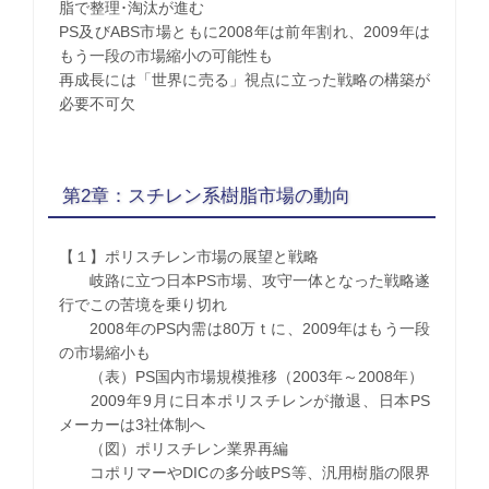
脂で整理･淘汰が進む
PS及びABS市場ともに2008年は前年割れ、2009年は
もう一段の市場縮小の可能性も
再成長には「世界に売る」視点に立った戦略の構築が
必要不可欠
第2章：スチレン系樹脂市場の動向
【１】ポリスチレン市場の展望と戦略
岐路に立つ日本PS市場、攻守一体となった戦略遂
行でこの苦境を乗り切れ
2008年のPS内需は80万ｔに、2009年はもう一段
の市場縮小も
（表）PS国内市場規模推移（2003年～2008年）
2009年9月に日本ポリスチレンが撤退、日本PS
メーカーは3社体制へ
（図）ポリスチレン業界再編
コポリマーやDICの多分岐PS等、汎用樹脂の限界