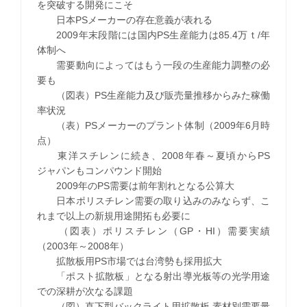
を突破する開発にこそ
日本PSメーカーの存在意義が表れる
2009年末段階には国内PS生産能力は85.4万ｔ/年
体制へ
需要動向によってはもう一段の生産能力調整の必
要も
（図表）PS生産能力及び販売量推移からみた稼働
率状況
（表）PSメーカーのプラント体制（2009年6月時
点）
東洋スチレンに続き、2008年春～夏頃からPS
ジャパンもコンパウンド開始
2009年のPS需要は前年割れとなる公算大
日本ポリスチレン需要の取り込みのみならず、こ
れまで以上の新規用途開拓も必要に
（図表）ポリスチレン（GP・HI）需要実績
（2003年～2008年）
拡散板用PS市場では台湾勢も採用拡大
「ポスト拡散板」となる射出導光板等の光学用途
での深耕が次なる課題
（図）直下型バックライト用拡散板 素材別需要量