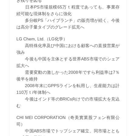
き残りを図る
日本PS市場規模65万ｔ程度であっても、事業存
続可能な現体制をさらに強化
多分岐PS「ハイブランチ」の販売増が続く、今後
は高分子量タイプのグレード拡充へ
LG Chem, Ltd.（LG化学）
高特殊化率及び中国における顧客への直接営業が
強み
今後も中国を主体とする世界ABS市場でのシェア
拡大へ
需要変動の激しかった2008年ですら利益率は7％
後半を維持
2008年末にGPPSラインを転用し、生産能力は計
110万ｔ/年体制へ
今後はインド等のBRICs向けでの市場拡大を見込
む
CHI MEI CORPORATION（奇美實業股フェン有限公
司）
中国ABS市場でトップシェア確立、同市場ととも