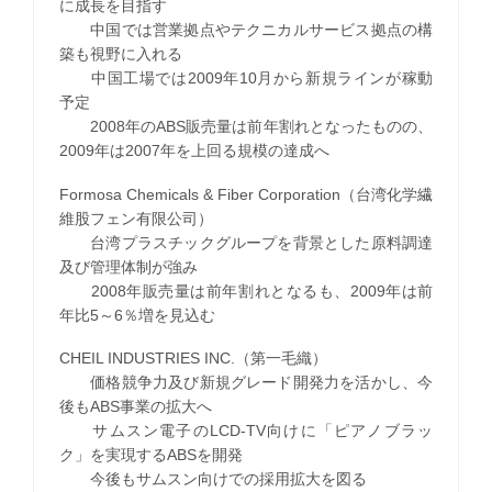
に成長を目指す
中国では営業拠点やテクニカルサービス拠点の構
築も視野に入れる
中国工場では2009年10月から新規ラインが稼動
予定
2008年のABS販売量は前年割れとなったものの、
2009年は2007年を上回る規模の達成へ
Formosa Chemicals & Fiber Corporation（台湾化学繊
維股フェン有限公司）
台湾プラスチックグループを背景とした原料調達
及び管理体制が強み
2008年販売量は前年割れとなるも、2009年は前
年比5～6％増を見込む
CHEIL INDUSTRIES INC.（第一毛織）
価格競争力及び新規グレード開発力を活かし、今
後もABS事業の拡大へ
サムスン電子のLCD-TV向けに「ピアノブラッ
ク」を実現するABSを開発
今後もサムスン向けでの採用拡大を図る