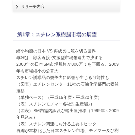
リサーチ内容
第1章：スチレン系樹脂市場の展望
縮小均衡の日本 VS 再成長に舵を切る世界
雌雄は、顧客近接･支援型市場創造力で決する
2008年の日本SM市場規模が300万ｔを下回る、2009
年も市場縮小の公算大
スチレン誘導品の競争力に影響が生じる可能性も
（図表）エチレンセンター11社の石油化学部門の収益
推移
（単独ベース）（平成15年度～平成20年度）
（表）スチレンモノマー各社別生産能力
（図表）SM内需内訳及び輸出量推移（1999年～2009
年見込み）
（表）スチレン関連における主要トピック
再編が本格化した日本スチレン市場、モノマー及び樹