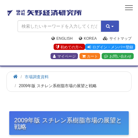
矢
野
経
済
研
究
ENGLISH
KOREA
サイトマップ
所
初めての方へ
ログイン・メンバー登録
マイページ
カート
お問い合わせ
市場調査資料
2009年版 スチレン系樹脂市場の展望と戦略
2009年版 スチレン系樹脂市場の展望と
戦略