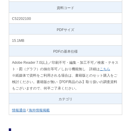
資料コード
C52202100
PDFサイズ
15.1MB
PDFの基本仕様
Adobe Reader 7.0以上／印刷不可・編集・加工不可／検索・テキス
ト・図（グラフ）の抽出等可／しおり機能無し 詳細は
こちら
※紙媒体で資料をご利用される場合は、書籍版とのセット購入をご
検討ください。書籍版が無い【PDF商品のみ】取り扱いの調査資料
もございますので、何卒ご了承ください。
カテゴリ
情報通信
/
海外情報掲載