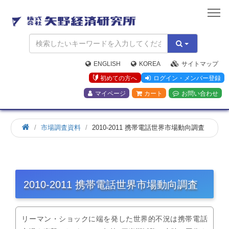
矢
野
経
済
研
究
ENGLISH
KOREA
サイトマップ
所
初めての方へ
ログイン・メンバー登録
マイページ
カート
お問い合わせ
市場調査資料
2010-2011 携帯電話世界市場動向調査
2010-2011 携帯電話世界市場動向調査
リーマン・ショックに端を発した世界的不況は携帯電話