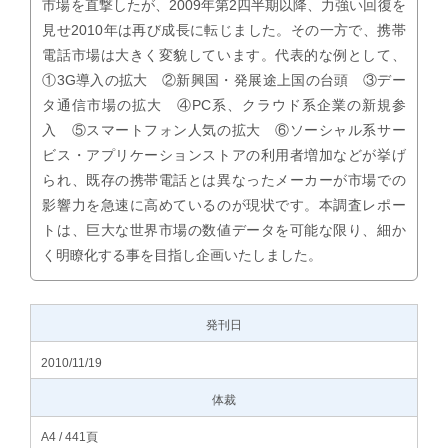
市場を直撃したが、2009年第2四半期以降、力強い回復を
見せ2010年は再び成長に転じました。その一方で、携帯
電話市場は大きく変貌しています。代表的な例として、
①3G導入の拡大 ②新興国・発展途上国の台頭 ③デー
タ通信市場の拡大 ④PC系、クラウド系企業の新規参
入 ⑤スマートフォン人気の拡大 ⑥ソーシャル系サー
ビス・アプリケーションストアの利用者増加などが挙げ
られ、既存の携帯電話とは異なったメーカーが市場での
影響力を急速に高めているのが現状です。本調査レポー
トは、巨大な世界市場の数値データを可能な限り、細か
く明瞭化する事を目指し企画いたしました。
発刊日
2010/11/19
体裁
A4 / 441頁