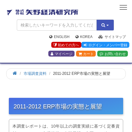
矢
野
経
済
研
究
ENGLISH
KOREA
サイトマップ
所
初めての方へ
ログイン・メンバー登録
マイページ
カート
お問い合わせ
市場調査資料
2011-2012 ERP市場の実態と展望
2011-2012 ERP市場の実態と展望
本調査レポートは、10年以上の調査実績に基づく定番資