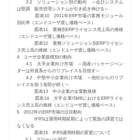
3.2 ソリューション別の動向 ～会計システム
は堅調 販売管理システムが引き続き伸びる～
図表10 2011年ERP市場の業務モジュール
別比率（エンドユーザ渡し価格ベース）
図表11 業種別ERPライセンス売上高の推移
（エンドユーザ渡し価格ベース）
図表12 業務ソリューション別ERPライセン
ス売上高の推移（エンドユーザ渡し価格ベース）
4 ユーザ企業規模別の動向
4.1 大手企業向け市場 ～国産パッケージベン
ダーは外資系からのリプレイスを目指す～
4.2 中堅中小企業向け市場 ～他社からのリプ
レイスを狙う攻防が続く～
図表13 中小企業の企業数推移
図表14 大手企業/SMBにおけるERPライセ
ンス売上高の推移（エンドユーザ渡し価格ベース）
5 2012年のERP市場の注目動向
IFRSは適用時期延期によって緊急の課題では
なくなる
図表15 IFRS適用時期の変更について
5.1 グローバル対応