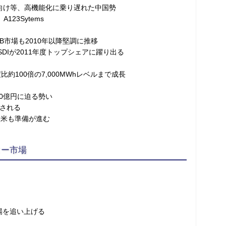
等、高機能化に乗り遅れた中国勢
3Sytems
場も2010年以降堅調に推移
Iが2011年度トップシェアに躍り出る
約100倍の7,000MWhレベルまで成長
0億円に迫る勢い
される
米も準備が進む
ター市場
場を追い上げる