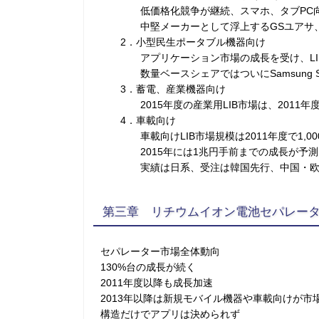
低価格化競争が継続、スマホ、タブPC向け
中堅メーカーとして浮上するGSユアサ、A12
2．小型民生ポータブル機器向け
アプリケーション市場の成長を受け、LIB市
数量ベースシェアではついにSamsung SD
3．蓄電、産業機器向け
2015年度の産業用LIB市場は、2011年度比
4．車載向け
車載向けLIB市場規模は2011年度で1,00
2015年には1兆円手前までの成長が予測
実績は日系、受注は韓国先行、中国・欧
第三章 リチウムイオン電池セパレー
セパレーター市場全体動向
130%台の成長が続く
2011年度以降も成長加速
2013年以降は新規モバイル機器や車載向けが市
構造だけでアプリは決められず