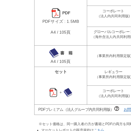
PDF
PDFサイズ : 1.5MB
A4 / 105頁
書 籍
A4 / 105頁
セット
＋
PDFプレミアム（法人グループ内共同利用版）
お問
※セット価格は、同一購入者の方が書籍とPDFの両方を
マーケットレポートの販売規約は
こちら