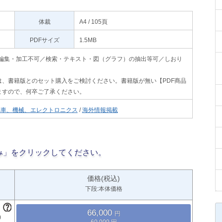
体裁
A4 / 105頁
PDFサイズ
1.5MB
印刷不可・編集・加工不可／検索・テキスト・図（グラフ）の抽出等可／しおり
、書籍版とのセット購入をご検討ください。書籍版が無い【PDF商品
ますので、何卒ご了承ください。
動車、機械、エレクトロニクス
/
海外情報掲載
み」をクリックしてください。
価格(税込)
下段:本体価格
66,000
60,000