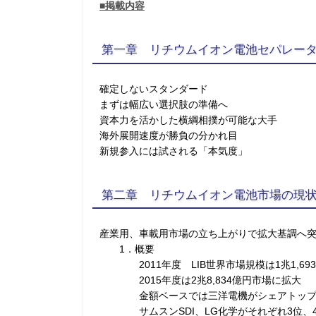
■掲載内容
第一章 リチウムイオン電池セパレー
確定しないスタンダード
まずは幅広い選択肢の準備へ
資本力を活かした横綱相撲が可能な大手
海外展開速度が勝負の分かれ目
新規参入には試される「本気度」
第二章 リチウムイオン電池市場の現
産業用、車載用市場の立ち上がりで拡大基調へ
1．概要
2011年度 LIB世界市場規模は1兆1,69
2015年度は2兆8,834億円市場に拡大
金額ベースでは三洋電機がシェアトップ
サムスンSDI、LG化学がそれぞれ3位、