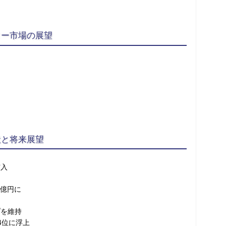
ター市場の展望
状と将来展望
突入
3億円に
を維持
4位に浮上