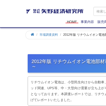
矢
野
経
済
HOME
事業内容
販売
研
究
市場調査資料
2012年版 リチウムイオン
所
2012年版 リチウムイオン電池
～
リチウムイオン電池は、小型民生向けから自動車
ッド関連、UPS等、中・大型向け需要が立ち上
となっております。本調査レポートでは、リチウ
げてレポートいたしました。