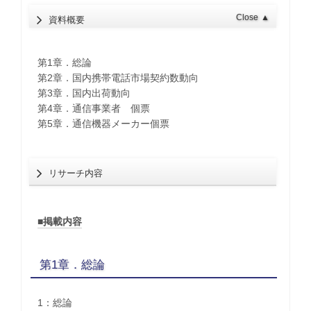
Close
▲
資料概要
第1章．総論
第2章．国内携帯電話市場契約数動向
第3章．国内出荷動向
第4章．通信事業者 個票
第5章．通信機器メーカー個票
リサーチ内容
■掲載内容
第1章．総論
1：総論