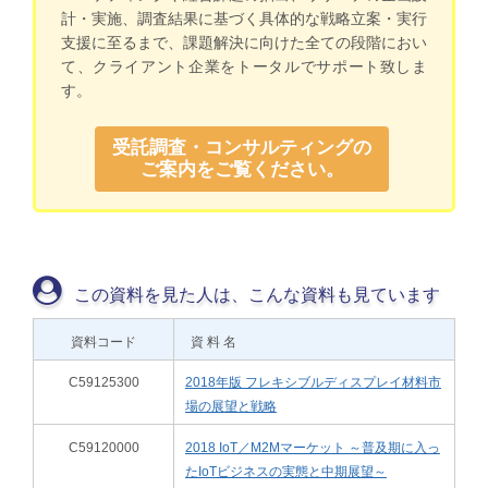
計・実施、調査結果に基づく具体的な戦略立案・実行
支援に至るまで、課題解決に向けた全ての段階におい
て、クライアント企業をトータルでサポート致しま
す。
受託調査・コンサルティングの
ご案内をご覧ください。
この資料を見た人は、こんな資料も見ています
資料コード
資 料 名
C59125300
2018年版 フレキシブルディスプレイ材料市
場の展望と戦略
C59120000
2018 IoT／M2Mマーケット ～普及期に入っ
たIoTビジネスの実態と中期展望～