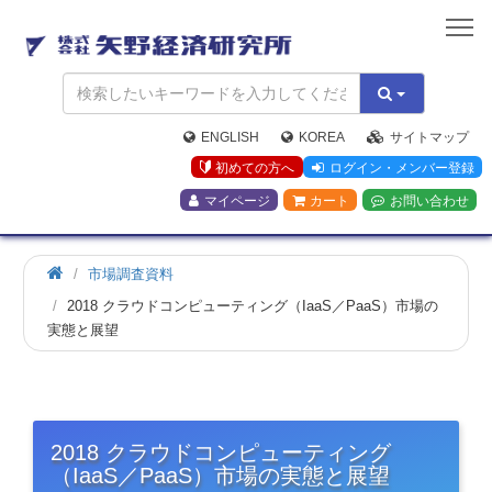
矢
野
経
済
研
究
ENGLISH
KOREA
サイトマップ
所
初めての方へ
ログイン・メンバー登録
マイページ
カート
お問い合わせ
市場調査資料
2018 クラウドコンピューティング（IaaS／PaaS）市場の
実態と展望
2018 クラウドコンピューティング
（IaaS／PaaS）市場の実態と展望