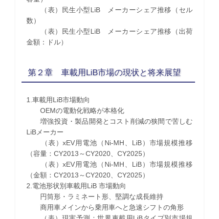
（表）民生小型LiB メーカーシェア推移（セル
数）
（表）民生小型LiB メーカーシェア推移（出荷
金額：ドル）
第２章 車載用LiB市場の現状と将来展望
1.車載用LiB市場動向
OEMの電動化戦略が本格化
増強投資・製品開発とコスト削減の狭間で苦しむ
LiBメーカー
（表）xEV用電池（Ni-MH、LiB）市場規模推移
（容量：CY2013～CY2020、CY2025）
（表）xEV用電池（Ni-MH、LiB）市場規模推移
（金額：CY2013～CY2020、CY2025）
2.電池形状別車載用LiB 市場動向
円筒形・ラミネート形、堅調な成長維持
商用車メインから乗用車へと急速シフトの角形
（表）現実予測：世界車載用LiBタイプ別市場規