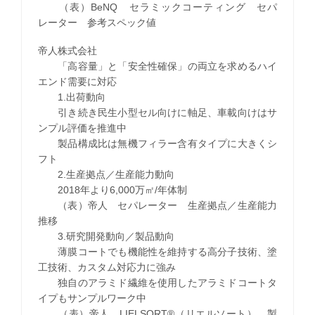
（表）BeNQ セラミックコーティング セパ
レーター 参考スペック値
帝人株式会社
「高容量」と「安全性確保」の両立を求めるハイ
エンド需要に対応
1.出荷動向
引き続き民生小型セル向けに軸足、車載向けはサ
ンプル評価を推進中
製品構成比は無機フィラー含有タイプに大きくシ
フト
2.生産拠点／生産能力動向
2018年より6,000万㎡/年体制
（表）帝人 セパレーター 生産拠点／生産能力
推移
3.研究開発動向／製品動向
薄膜コートでも機能性を維持する高分子技術、塗
工技術、カスタム対応力に強み
独自のアラミド繊維を使用したアラミドコートタ
イプもサンプルワーク中
（表）帝人 LIELSORT®（リエルソート） 製