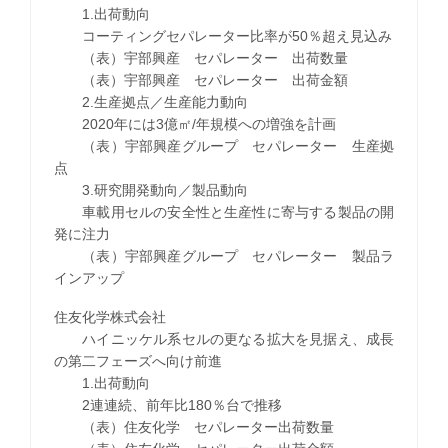
1.出荷動向
コーティングセパレーター比率が50％超え見込み
（表）宇部興産 セパレーター 出荷数量
（表）宇部興産 セパレーター 出荷金額
2.生産拠点／生産能力動向
2020年には3億㎡/年規模への増強を計画
（表）宇部興産グループ セパレーター 生産拠
点
3.研究開発動向／製品動向
車載用セルの安全性と生産性に寄与する製品の開
発に注力
（表）宇部興産グループ セパレーター 製品ラ
インアップ
住友化学株式会社
ハイニッケル系セルの更なる拡大を見据え、成長
の第二フェーズへ向け前進
1.出荷動向
2連連続、前年比180％台で推移
（表）住友化学 セパレーター出荷数量