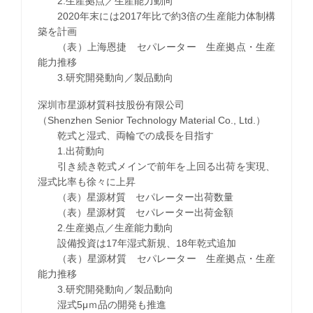
2.生産拠点／生産能力動向
2020年末には2017年比で約3倍の生産能力体制構
築を計画
（表）上海恩捷 セパレーター 生産拠点・生産
能力推移
3.研究開発動向／製品動向
深圳市星源材質科技股份有限公司
（Shenzhen Senior Technology Material Co., Ltd.）
乾式と湿式、両輪での成長を目指す
1.出荷動向
引き続き乾式メインで前年を上回る出荷を実現、
湿式比率も徐々に上昇
（表）星源材質 セパレーター出荷数量
（表）星源材質 セパレーター出荷金額
2.生産拠点／生産能力動向
設備投資は17年湿式新規、18年乾式追加
（表）星源材質 セパレーター 生産拠点・生産
能力推移
3.研究開発動向／製品動向
湿式5μｍ品の開発も推進