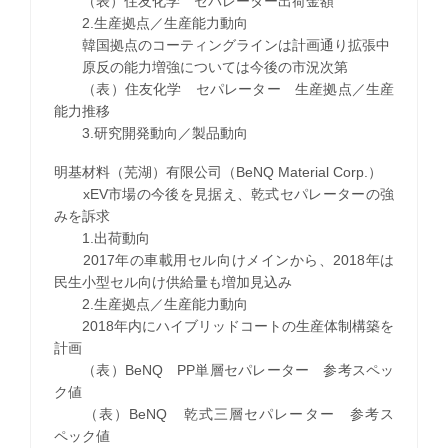
（表）住友化学 セパレーター出荷金額
2.生産拠点／生産能力動向
韓国拠点のコーティングラインは計画通り拡張中
原反の能力増強については今後の市況次第
（表）住友化学 セパレーター 生産拠点／生産
能力推移
3.研究開発動向／製品動向
明基材料（芜湖）有限公司（BeNQ Material Corp.）
xEV市場の今後を見据え、乾式セパレーターの強
みを訴求
1.出荷動向
2017年の車載用セル向けメインから、2018年は
民生小型セル向け供給量も増加見込み
2.生産拠点／生産能力動向
2018年内にハイブリッドコートの生産体制構築を
計画
（表）BeNQ PP単層セパレーター 参考スペッ
ク値
（表）BeNQ 乾式三層セパレーター 参考ス
ペック値