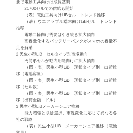
要で電動工具向けは成長基調
21700セルでの供給も開始
（表）電動工具向けLiBセル トレンド推移
（表）ウエアラブル端末向けLiBセル トレンド
推移
電動二輪向け需要は引き続き拡大傾向
高容量化するバッテリーバンクがスマホの容量不
足を解消
2.民生小型LiB セルタイプ別市場動向
円筒形セルが動力用途向けに拡大傾向
（図・表）民生小型LiB 形状タイプ別 出荷推
移（電池容量）
（図・表）民生小型LiB 形状タイプ別 出荷推
移（セル数）
（図・表）民生小型LiB 形状タイプ別 出荷推
移（出荷金額：ドル）
3.民生小型LiBメーカーシェア推移
能力増強と取捨選択、市況変化に応じて異なる各
社の戦略
（表）民生小型LiB メーカーシェア推移（電池
容量）