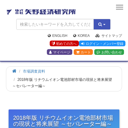
矢
野
経
済
研
究
ENGLISH
KOREA
サイトマップ
所
初めての方へ
ログイン・メンバー登録
マイページ
カート
お問い合わせ
市場調査資料
2018年版 リチウムイオン電池部材市場の現状と将来展望
～セパレーター編～
2018年版 リチウムイオン電池部材市場
の現状と将来展望 ～セパレーター編～