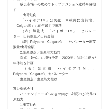
成長市場への攻めでトップポジション維持を目指
す
1.出荷動向
「ハイポアTM」は民生、車載共に出荷増、
「Celgard®」も前年超えで推移
（表）旭化成 「ハイポアTM」 セパレー
ター 出荷数量／出荷金額
（表）Polypore「Celgard®」 セパレーター出荷
数量/出荷金額
2.生産拠点／生産能力動向
湿式、乾式共に増強予定、2020年には計11億㎡/
年体制を計画
（表）旭化成「ハイポアＴＭ」、
Polypore「Celgard®」セパレーター
生産拠点／生産能力推移
東レ株式会社
ハイエンドニーズへのきめ細かい対応力が成長の
原動力
1.出荷動向