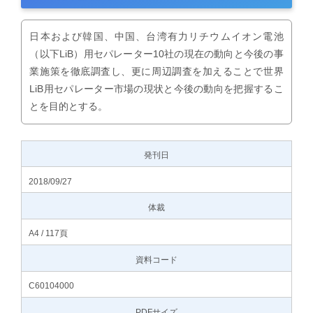
日本および韓国、中国、台湾有力リチウムイオン電池
（以下LiB）用セパレーター10社の現在の動向と今後の事
業施策を徹底調査し、更に周辺調査を加えることで世界
LiB用セパレーター市場の現状と今後の動向を把握するこ
とを目的とする。
発刊日
2018/09/27
体裁
A4 / 117頁
資料コード
C60104000
PDFサイズ