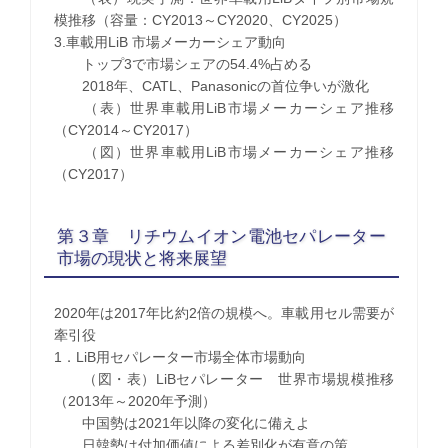
模推移（容量：CY2013～CY2020、CY2025）
3.車載用LiB 市場メーカーシェア動向
トップ3で市場シェアの54.4%占める
2018年、CATL、Panasonicの首位争いが激化
（表）世界車載用LiB市場メーカーシェア推移
（CY2014～CY2017）
（図）世界車載用LiB市場メーカーシェア推移
（CY2017）
第３章 リチウムイオン電池セパレーター
市場の現状と将来展望
2020年は2017年比約2倍の規模へ。車載用セル需要が
牽引役
1．LiB用セパレーター市場全体市場動向
（図・表）LiBセパレーター 世界市場規模推移
（2013年～2020年予測）
中国勢は2021年以降の変化に備えよ
日韓勢は付加価値による差別化が有意の策