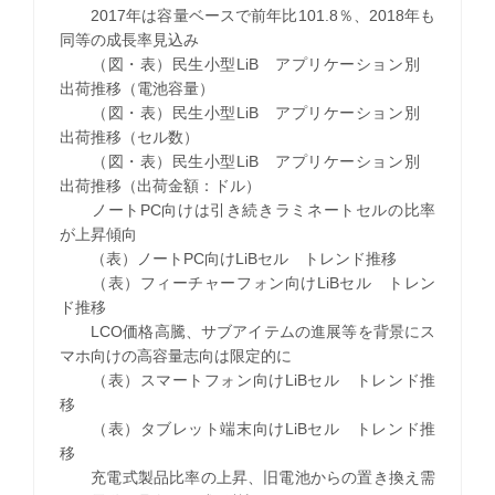
2017年は容量ベースで前年比101.8％、2018年も
同等の成長率見込み
（図・表）民生小型LiB アプリケーション別
出荷推移（電池容量）
（図・表）民生小型LiB アプリケーション別
出荷推移（セル数）
（図・表）民生小型LiB アプリケーション別
出荷推移（出荷金額：ドル）
ノートPC向けは引き続きラミネートセルの比率
が上昇傾向
（表）ノートPC向けLiBセル トレンド推移
（表）フィーチャーフォン向けLiBセル トレン
ド推移
LCO価格高騰、サブアイテムの進展等を背景にス
マホ向けの高容量志向は限定的に
（表）スマートフォン向けLiBセル トレンド推
移
（表）タブレット端末向けLiBセル トレンド推
移
充電式製品比率の上昇、旧電池からの置き換え需