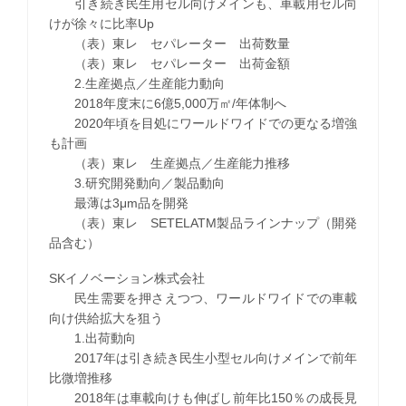
引き続き民生用セル向けメインも、車載用セル向
けが徐々に比率Up
（表）東レ セパレーター 出荷数量
（表）東レ セパレーター 出荷金額
2.生産拠点／生産能力動向
2018年度末に6億5,000万㎡/年体制へ
2020年頃を目処にワールドワイドでの更なる増強
も計画
（表）東レ 生産拠点／生産能力推移
3.研究開発動向／製品動向
最薄は3μm品を開発
（表）東レ SETELATM製品ラインナップ（開発
品含む）
SKイノベーション株式会社
民生需要を押さえつつ、ワールドワイドでの車載
向け供給拡大を狙う
1.出荷動向
2017年は引き続き民生小型セル向けメインで前年
比微増推移
2018年は車載向けも伸ばし前年比150％の成長見