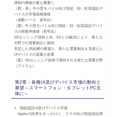
体制の構築が最も重要に
（図・表）中小型モバイル向け指紋・顔・虹彩認証デ
バイスの市場規模推移
（個数ベース、前年比）
（図）中小型モバイル向け指紋・顔・虹彩認証デバイ
スの搭載率推移（前年比）
3Dセンシング技術とAI、5Gとの融合により、新たな
分野での需要創出に期待
安定した供給網の構築と、新たな需要創出を見据えた
UIデバイスの提案が必要
（図）3Dセンシング技術で期待される新たな需要分野
（アイテム）
第2章：各種UI及びデバイス市場の動向と
展望～スマートフォン・タブレットPC主
体に～
1．指紋認証UI及びデバイス市場
Appleの採用をきっかけに、スマホ向け指紋認証搭