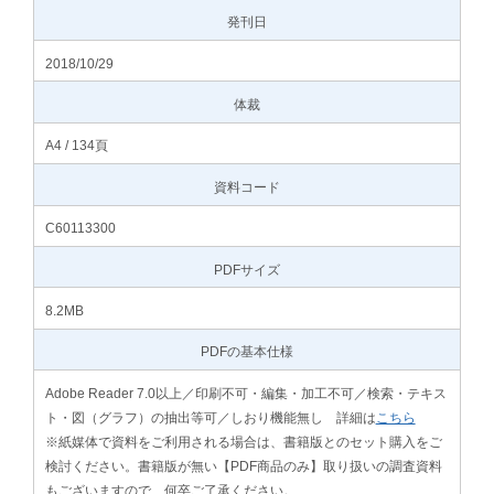
発刊日
2018/10/29
体裁
A4 / 134頁
資料コード
C60113300
PDFサイズ
8.2MB
PDFの基本仕様
Adobe Reader 7.0以上／印刷不可・編集・加工不可／検索・テキス
ト・図（グラフ）の抽出等可／しおり機能無し 詳細は
こちら
※紙媒体で資料をご利用される場合は、書籍版とのセット購入をご
検討ください。書籍版が無い【PDF商品のみ】取り扱いの調査資料
もございますので、何卒ご了承ください。