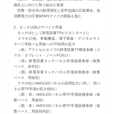
能向上に向けた取り組みが進展
防塵・防水等の耐環境性と音声認識の広範囲化、低
消費電力の圧電MEMSマイクの開発も進む
5．タッチUI及びデバイス市場
タッチUIとして静電容量TPがスタンダードに
スマホの他、車載機器、電子黒板・デジタルサイ
ネージ等様々な用途へのTP採用が拡大
（表）アウトセルタイプの静電容量TP構造各種（ス
マホ・タブレット・ノートPC向け）
（表）静電容量タッチパネル市場規模推移（枚数
ベース、前年比）
（図）静電容量タッチパネル市場規模推移（枚数
ベース、用途別）
スマホ向けAMOLEDパネルの採用拡大に伴い、同パ
ネル用TP市場が拡大傾向に
（図・表）AMOLEDパネル用TP市場規模推移（枚
数ベース、用途別）
（図・表）AMOLEDパネル用TP市場規模推移（枚
数ベース、用途別内訳）