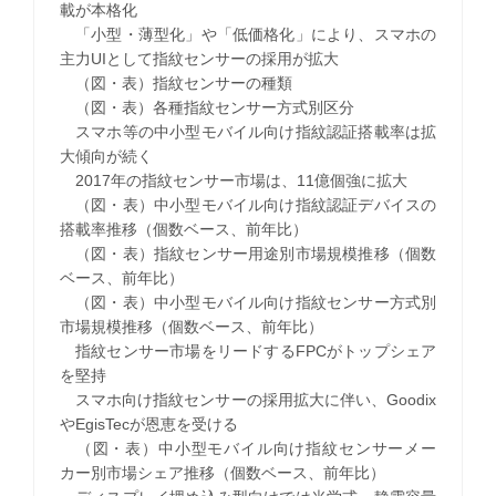
載が本格化
「小型・薄型化」や「低価格化」により、スマホの
主力UIとして指紋センサーの採用が拡大
（図・表）指紋センサーの種類
（図・表）各種指紋センサー方式別区分
スマホ等の中小型モバイル向け指紋認証搭載率は拡
大傾向が続く
2017年の指紋センサー市場は、11億個強に拡大
（図・表）中小型モバイル向け指紋認証デバイスの
搭載率推移（個数ベース、前年比）
（図・表）指紋センサー用途別市場規模推移（個数
ベース、前年比）
（図・表）中小型モバイル向け指紋センサー方式別
市場規模推移（個数ベース、前年比）
指紋センサー市場をリードするFPCがトップシェア
を堅持
スマホ向け指紋センサーの採用拡大に伴い、Goodix
やEgisTecが恩恵を受ける
（図・表）中小型モバイル向け指紋センサーメー
カー別市場シェア推移（個数ベース、前年比）