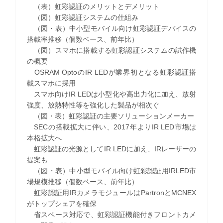
（表）虹彩認証のメリットとデメリット
（図）虹彩認証システムの仕組み
（図・表）中小型モバイル向け虹彩認証デバイスの
搭載率推移（個数ベース、前年比）
（図）スマホに搭載する虹彩認証システムの試作機
の概要
OSRAM OptoのIR LEDが業界初となる虹彩認証搭
載スマホに採用
スマホ向けIR LEDは小型化や高出力化に加え、放射
強度、放熱特性等を強化した製品が相次ぐ
（図・表）虹彩認証の主要ソリューションメーカー
SECの搭載拡大に伴い、2017年よりIR LED市場は
本格拡大へ
虹彩認証の光源としてIR LEDに加え、IRレーザーの
提案も
（図・表）中小型モバイル向け虹彩認証用IRLED市
場規模推移（個数ベース、前年比）
虹彩認証用IRカメラモジュールはPartronとMCNEX
がトップシェアを確保
省スペース対応で、虹彩認証機能付きフロントカメ