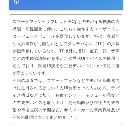
望
スマートフォンやタブレットPCなどのモバイル機器の高
機能・高性能化に伴い、これらを操作するユーザーイン
ターフェース（UI）が多様化しています。特に、直感的
な入力操作が可能なUIとしてタッチパネル（TP）の搭載
が標準化しているなか、TP以外に指紋・虹彩・顔・音声
などの生体認識技術を用いた次世代UIデバイスの採用も
進んでおり、関連UI技術や主要デバイスについて注目度
が高まっています。
今回の調査では、スマートフォンなどのモバイル機器向
けに注目される新しい入力UI技術とその入力方式、デバ
イス構成などに加え、各種センサー、モジュール品など
の主要デバイスを取り上げ、開発動向及び今後の将来展
望や市場規模の予測など、参入メーカーの事業戦略及び
今後の展望についてまとめました。