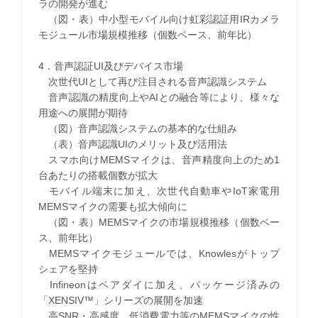
ラの開発が進む
（図・表）中小型モバイル向け虹彩認証用IRカメラ
モジュール市場規模推移（個数ベース、前年比）
4．音声認証UI及びデバイス市場
次世代UIとして再び注目される音声認識システム
音声認識の精度向上やAIとの融合等により、様々な
用途への展開が期待
（図）音声認識システムの基本的な仕組み
（表）音声認識UIのメリット及び活用法
スマホ向けMEMSマイクは、音声精度向上のため1
台あたりの搭載個数が拡大
モバイル端末に加え、次世代自動車やIoT家電用
MEMSマイクの需要も拡大傾向に
（図・表）MEMSマイクの市場規模推移（個数ベー
ス、前年比）
MEMSマイクモジュールでは、Knowlesがトップ
シェアを堅持
Infineonはベアダイに加え、パッケージ済みの
「XENSIV™」シリーズの展開を加速
高SNR・高感度、低消費電力等のMEMSマイクの性