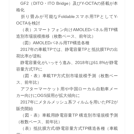
GF2（DITO・ITO Bridge）及びY-OCTAの搭載が本
格化
折り畳みが可能なFoldableスマホ用TPとしてY-
OCTAを検討
（表）スマートフォン向けAMOLEDパネル用TP構
造別市場規模推移（枚数ベース、前年比）
（図）AMOLEDパネル用TP構造各種
2017年の車載TPでは、静電容量TPと抵抗膜TPの出
荷比率が逆転
静電容量化がいっそう進み、2018年は61.8%が静電
容量方式TPに
（図・表）車載TP方式別市場規模予測（枚数ベー
ス、前年比）
アフターマーケット用や中国ローカル自動車メー
カー向けにOGS採用が拡大傾向に
2017年にメタルメッシュ系フィルムを用いたPF2が
販売開始
（図・表）車載用静電容量TP 構造別市場規模予測
（枚数ベース、前年比）
（表）抵抗膜方式/静電容量方式TP構造各種（車載