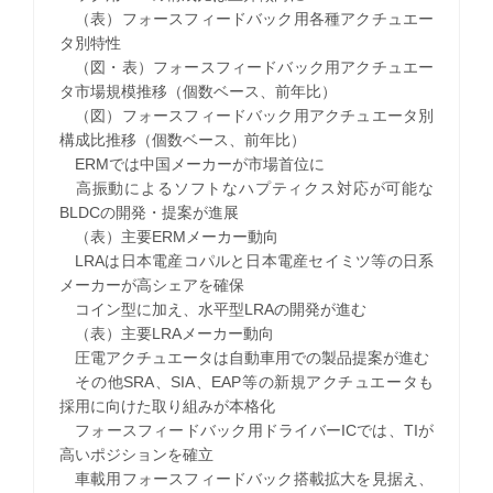
（表）フォースフィードバック用各種アクチュエー
タ別特性
（図・表）フォースフィードバック用アクチュエー
タ市場規模推移（個数ベース、前年比）
（図）フォースフィードバック用アクチュエータ別
構成比推移（個数ベース、前年比）
ERMでは中国メーカーが市場首位に
高振動によるソフトなハプティクス対応が可能な
BLDCの開発・提案が進展
（表）主要ERMメーカー動向
LRAは日本電産コパルと日本電産セイミツ等の日系
メーカーが高シェアを確保
コイン型に加え、水平型LRAの開発が進む
（表）主要LRAメーカー動向
圧電アクチュエータは自動車用での製品提案が進む
その他SRA、SIA、EAP等の新規アクチュエータも
採用に向けた取り組みが本格化
フォースフィードバック用ドライバーICでは、TIが
高いポジションを確立
車載用フォースフィードバック搭載拡大を見据え、