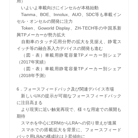
用）
いよいよ車載向けにインセルが本格始動
Tianma、BOE、Innolux、AUO、SDC等も車載イン
セル・オンセルの開発に注力
Token、Goworld Display、ZH-TECH等の中国系新
興TPメーカーが勢力拡大
自動車のタッチ応用分野の拡大を見据え、静電ス
イッチ等の融合系入力デバイスの開発も進む
（図・表）車載用静電容量TPメーカー別シェア
（2017年実績）
（図・表）車載用静電容量TPメーカー別シェア
（2018年予測）
6．フォースフィードバック及び関連デバイス市場
新しいUXの提示が可能なフォースフィードバック
に注目高まる
より現実に近い触覚再現で、様々な用途での展開も
期待
スマホを中心にERMからLRAへの切り替えが進展
スマホでの搭載拡大を背景に、フォースフィード
バック用LRAの構成比は上昇傾向に