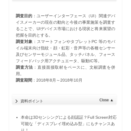
調査目的
：ユーザーインターフェース（UI）関連デバ
イスメーカーの現在の動向と今後の事業施策を調査す
ることで、UIデバイス市場における現状と将来展望の
把握を目的とする。
調査対象
：スマートフォンやタブレットPC 等のモバ
イル端末向け指紋・顔・虹彩・音声等の各種センサー
及びセンサーモジュール品、タッチパネル、フォース
フィードバック用アクチュエータ、駆動IC等。
調査方法
：直接面接取材をベースに、文献調査を併
用。
調査期間
：2018年8月～2018年10月
Close
▲
資料ポイント
本命は3Dセンシングによる顔認証？Full Screen対応
可能な「ディスプレイ埋め込み型」にもチャンスあ
り！