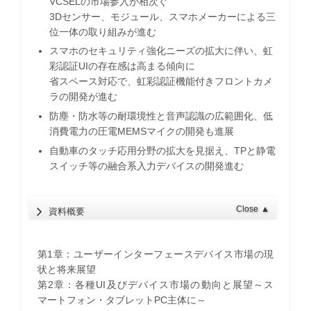
VCSELの市場参入が相次ぐ
3Dセンサー、モジュール、スマホメーカーによる三
位一体の取り組みが進む
スマホのセキュリティ強化ニーズの拡大に伴い、虹
彩認証UIの存在感は高まる傾向に
省スペース対応で、虹彩認証機能付きフロントカメ
ラの開発が進む
防塵・防水等の耐環境性と音声認識の広範囲化、低
消費電力の圧電MEMSマイクの開発も進展
自動車のタッチ応用分野の拡大を見据え、TPと静電
スイッチ等の融合系入力デバイスの開発進む
Close
▲
資料概要
第1章：ユーザーインターフェースデバイス市場の現
状と将来展望
第2章：各種UI及びデバイス市場の動向と展望～ス
マートフォン・タブレットPC主体に～