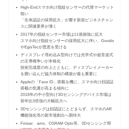
High-Endスマホ向け指紋センサーの代替マーケット
狙い
「生体認証の採用拡大」が齎す新規ビジネスチャン
スに関連業界が沸く
2017年の指紋センサー市場は11億個強に拡大
スマホ向け指紋センサーの採用拡大に伴い、Goodix
やEgisTecが恩恵を受ける
ディスプレイ埋め込み型向けでは光学式や超音波式
の主導権争いが本格化
技術完成度の向上とともに、ディスプレイメーカー
を囲い込んだ協力体制の構築が最も重要に
Appleの「Face ID」搭載を機に、スマホ向け顔認証
搭載の気運が高まる傾向に
2018年の中小型向け3Dセンシングデバイス市場は
前年比3倍強の大幅拡大へ
3Dセンシングは顔認証にとどまらず、スマホのAR
機能強化等の新市場創出へ期待大
Finisar、ams、OSRAM Opto等、3Dセンシング用