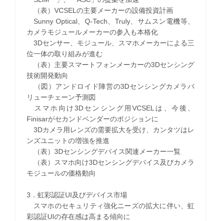
（表）VCSELの主要メーカーの設備投資計画
Sunny Optical、Q-Tech、Truly、サムスン電機等、
カメラモジュールメーカーの参入も本格化
3Dセンサー、モジュール、スマホメーカーによる三
位一体の取り組みが進む
（表）主要スマートフォンメーカーの3Dセンシング
技術開発動向
（図）アンドロイド陣営の3Dセンシングカメラバ
リューチェーン予測図
スマホ向け3Dセンシング用VCSELは、今後、
Finisarがセカンドベンダーのポジションに
3Dカメラ用レンズの需要拡大を受け、カンタツはレ
ンズユニットの増強を推進
（表）3Dセンシングデバイス関連メーカー一覧
（表）スマホ向け3Dセンシングデバイス及びカメラ
モジュールの価格動向
3．虹彩認証UI及びデバイス市場
スマホのセキュリティ強化ニーズの拡大に伴い、虹
彩認証UIの存在感は高まる傾向に