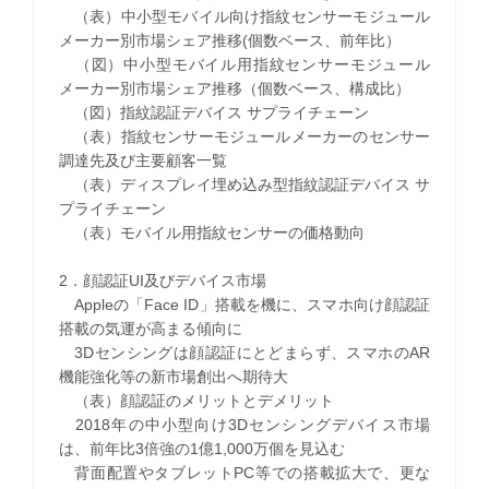
（表）中小型モバイル向け指紋センサーモジュール
メーカー別市場シェア推移(個数ベース、前年比）
（図）中小型モバイル用指紋センサーモジュール
メーカー別市場シェア推移（個数ベース、構成比）
（図）指紋認証デバイス サプライチェーン
（表）指紋センサーモジュールメーカーのセンサー
調達先及び主要顧客一覧
（表）ディスプレイ埋め込み型指紋認証デバイス サ
プライチェーン
（表）モバイル用指紋センサーの価格動向
2．顔認証UI及びデバイス市場
Appleの「Face ID」搭載を機に、スマホ向け顔認証
搭載の気運が高まる傾向に
3Dセンシングは顔認証にとどまらず、スマホのAR
機能強化等の新市場創出へ期待大
（表）顔認証のメリットとデメリット
2018年の中小型向け3Dセンシングデバイス市場
は、前年比3倍強の1億1,000万個を見込む
背面配置やタブレットPC等での搭載拡大で、更な