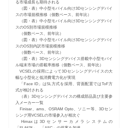
る市場成長も期待される
（図・表）中小型モバイル向け3Dセンシングデバイ
スの市場規模推移（個数ベース、前年比）
（図・表）中小型モバイル向け3Dセンシングデバイ
スのOS別市場規模推移
（個数ベース、前年比）
（図・表）中小型モバイル向け3Dセンシングデバイ
スのOS別内訳市場規模推移
（個数ベース、前年比）
（図・表）3Dセンシングデバイス搭載中小型モバイ
ル端末市場の搭載率推移（個数ベース、前年比）
VCSELの採用によって3Dセンシングデバイスの大
幅な小型化と低消費電力化が実現
「Face ID」はSL方式を採用、背面配置ではToF方
式が検討される
（表）3Dセンシングデバイスの構成部品及び主要参
入メーカー一覧
Finisar、ams、OSRAM Opto、ソニー等、3Dセン
シング用VCSELの市場参入が相次ぐ
Himaxは3Dセンサーカメラシステムの
「SLiM™」、「ASC」の提案を加速