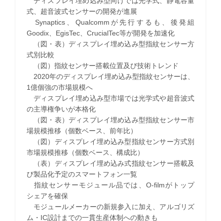
ディスプレイ埋め込み型向けでは光学式、静電容量
式、超音波式センサーの開発が進展
Synaptics、Qualcommが先行するも、後発組
Goodix、EgisTec、CrucialTec等が開発を加速化
（図・表）ディスプレイ埋め込み型指紋センサー方
式別比較
（図）指紋センサー搭載位置及び技術トレンド
2020年のディスプレイ埋め込み型指紋センサーは、
1億個強の市場規模へ
ディスプレイ埋め込み型市場では光学式や超音波式
の主導権争いが本格化
（図・表）ディスプレイ埋め込み型指紋センサー市
場規模推移（個数ベース、前年比）
（図）ディスプレイ埋め込み型指紋センサー方式別
市場規模推移（個数ベース、構成比）
（表）ディスプレイ埋め込み式指紋センサー搭載及
び製品化予定のスマートフォン一覧
指紋センサーモジュール品では、O-filmがトップ
シェアを確保
モジュールメーカーの新規参入に加え、アルゴリズ
ム・IC設計までの一貫生産体制への動きも