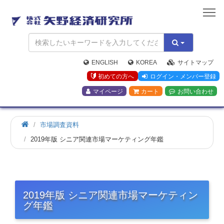
矢
野
経
済
研
究
ENGLISH
KOREA
サイトマップ
所
初めての方へ
ログイン・メンバー登録
マイページ
カート
お問い合わせ
市場調査資料
2019年版 シニア関連市場マーケティング年鑑
2019年版 シニア関連市場マーケティン
グ年鑑