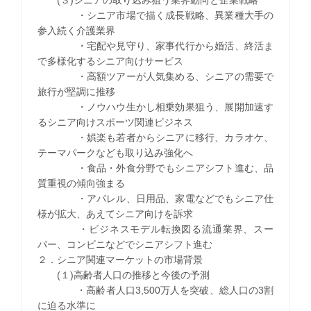
・シニア市場で描く成長戦略、異業種大手の
参入続く介護業界
・宅配や見守り、家事代行から婚活、終活ま
で多様化するシニア向けサービス
・高額ツアーが人気集める、シニアの需要で
旅行が堅調に推移
・ノウハウ生かし相乗効果狙う、展開加速す
るシニア向けスポーツ関連ビジネス
・娯楽も若者からシニアに移行、カラオケ、
テーマパークなども取り込み強化へ
・食品・外食分野でもシニアシフト進む、品
質重視の傾向強まる
・アパレル、日用品、家電などでもシニア仕
様が拡大、あえてシニア向けを訴求
・ビジネスモデル転換図る流通業界、スー
パー、コンビニなどでシニアシフト進む
２．シニア関連マーケットの市場背景
(１)高齢者人口の推移と今後の予測
・高齢者人口3,500万人を突破、総人口の3割
に迫る水準に