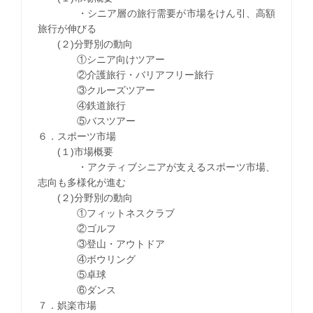
・シニア層の旅行需要が市場をけん引、高額
旅行が伸びる
(２)分野別の動向
①シニア向けツアー
②介護旅行・バリアフリー旅行
③クルーズツアー
④鉄道旅行
⑤バスツアー
６．スポーツ市場
(１)市場概要
・アクティブシニアが支えるスポーツ市場、
志向も多様化が進む
(２)分野別の動向
①フィットネスクラブ
②ゴルフ
③登山・アウトドア
④ボウリング
⑤卓球
⑥ダンス
７．娯楽市場