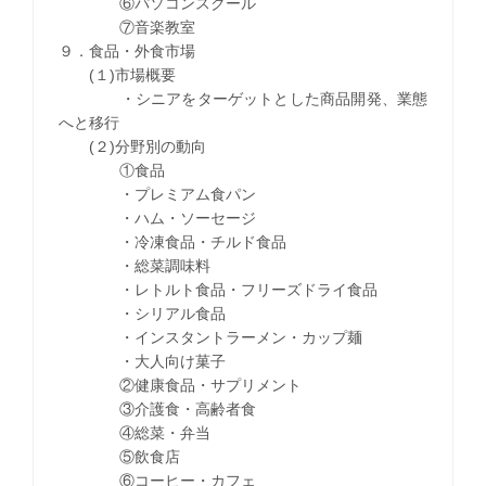
⑥パソコンスクール
⑦音楽教室
９．食品・外食市場
(１)市場概要
・シニアをターゲットとした商品開発、業態
へと移行
(２)分野別の動向
①食品
・プレミアム食パン
・ハム・ソーセージ
・冷凍食品・チルド食品
・総菜調味料
・レトルト食品・フリーズドライ食品
・シリアル食品
・インスタントラーメン・カップ麺
・大人向け菓子
②健康食品・サプリメント
③介護食・高齢者食
④総菜・弁当
⑤飲食店
⑥コーヒー・カフェ