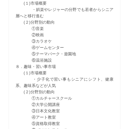
(１)市場概要
・娯楽やレジャーの分野でも若者からシニア
層へと移行進む
(２)分野別の動向
①音楽
②映画
③カラオケ
④ゲームセンター
⑤テーマパーク・遊園地
⑥温浴施設
８．趣味・習い事市場
(１)市場概要
・少子化で習い事もシニアにシフト、健康
系、趣味系などが人気
(２)分野別の動向
①カルチャースクール
②大学公開講座
③日本文化教室
④アート教室
⑤資格取得教室