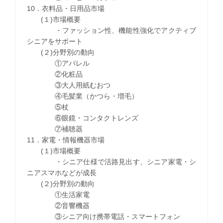
10．衣料品・日用品市場
(１)市場概要
・ファッション性、機能性強化でアクティブ
シニアをサポート
(２)分野別の動向
①アパレル
②化粧品
③大人用紙むおつ
④毛髪業（かつら・増毛）
⑤杖
⑥眼鏡・コンタクトレンズ
⑦補聴器
11．家電・情報機器市場
(１)市場概要
・シニア仕様で活路見出す、シニア家電・シ
ニアスマホなどが成長
(２)分野別の動向
①生活家電
②音響機器
③シニア向け携帯電話・スマートフォン