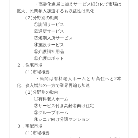
・高齢化進展に加えサービス細分化で市場は
拡大、民間参入加速するも収益性は悪化
(２)分野別の動向
①訪問サービス
②通所サービス
③短期入所サービス
④施設サービス
⑤介護福祉用品
⑥介護ロボット
２．住宅市場
(１)市場概要
・民間は有料老人ホームとサ高住へと2本
化、参入増加の一方で業界再編も加速
(２)分野別の動向
①有料老人ホーム
②サービス付き高齢者向け住宅
③グループホーム
④シニア向け分譲マンション
３．宅配市場
(１)市場概要