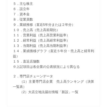
５．主な株主
６．設立年
７．資本金
８．従業員数
９．業績推移（直近5年分または２年分）
１０．売上高（売上高前期比）
１１．営業利益（売上高営業利益率）
１２．経常利益（売上高経常利益率）
１３．当期利益（売上高当期利益率）
１４．業績推移グラフ（直近５年分・売上高と経常利
益）
１５．直近店舗数
※上記項目は各企業の公表状況により異なる
２．専門店チェーンデータ
（1）主要専門店企業 売上高ランキング（決算
一覧表）
（2）大店立地法届出情報「新設」一覧