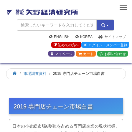
矢
野
経
済
研
究
ENGLISH
KOREA
サイトマップ
所
初めての方へ
ログイン・メンバー登録
マイページ
カート
お問い合わせ
市場調査資料
2019 専門店チェーン市場白書
2019 専門店チェーン市場白書
日本の小売総市場6割強を占める専門店企業の現状把握、