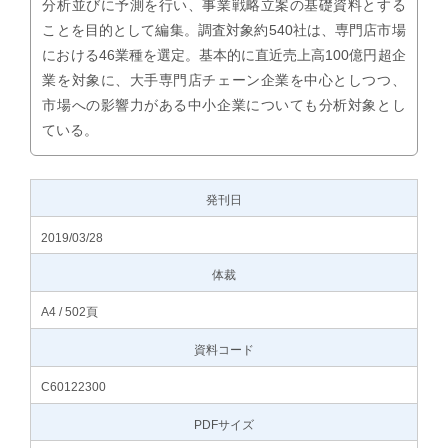
分析並びに予測を行い、事業戦略立案の基礎資料とする
ことを目的として編集。調査対象約540社は、専門店市場
における46業種を選定。基本的に直近売上高100億円超企
業を対象に、大手専門店チェーン企業を中心としつつ、
市場への影響力がある中小企業についても分析対象とし
ている。
発刊日
2019/03/28
体裁
A4 / 502頁
資料コード
C60122300
PDFサイズ