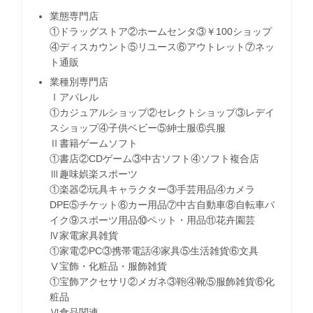
業態専門店
①ドラッグストア②ホームセンタ③￥100ショップ
④ディスカウント⑤リユース⑥アウトレット⑦ネッ
ト通販
業種別専門店
Ⅰアパレル
①カジュアルショップ②セレクトショップ③レデイ
スショップ④子供ベビー⑤紳士服⑥呉服
Ⅱ書籍ゲームソフト
①書店②CDゲーム③中古ソフト④ソフト複合店
Ⅲ趣味娯楽スポーツ
①楽器②玩具キャラクター③手芸用品④カメラ
DPE⑤チケット⑥カー用品⑦中古自動車⑧自転車バ
イク⑨スポーツ用品⑩ペット・用品⑪花卉園芸
Ⅳ家電家具雑貨
①家電②PC③携帯電話④家具⑤生活雑貨⑥文具
Ⅴ宝飾・化粧品・服飾雑貨
①宝飾アクセサリ②メガネ③鞄④靴⑤服飾雑貨⑥化
粧品
Ⅵ食品関連