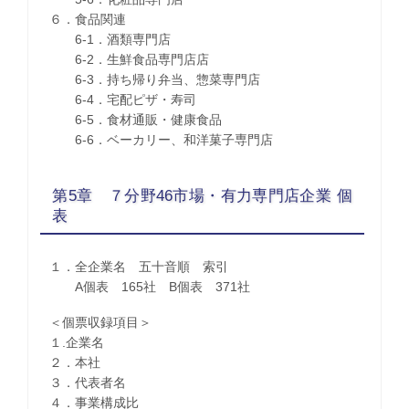
６．食品関連
6-1．酒類専門店
6-2．生鮮食品専門店店
6-3．持ち帰り弁当、惣菜専門店
6-4．宅配ピザ・寿司
6-5．食材通販・健康食品
6-6．ベーカリー、和洋菓子専門店
第5章 ７分野46市場・有力専門店企業 個
表
１．全企業名 五十音順 索引
A個表 165社 B個表 371社
＜個票収録項目＞
１.企業名
２．本社
３．代表者名
４．事業構成比