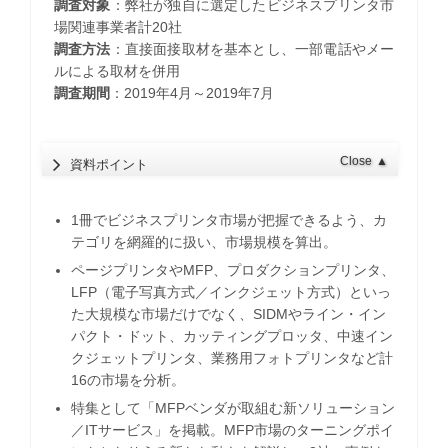
調査対象
：弊社が独自に選定したビジネスプリンタ市
場関連事業者計20社
調査方法
：直接面接取材を基本とし、一部電話やメー
ルによる取材を併用
調査期間
：2019年4月～2019年7月
Close
▲
資料ポイント
1冊でビジネスプリンタ市場が把握できるよう、カ
テゴリを網羅的に扱い、市場規模を算出。
ページプリンタやMFP、プロダクションプリンタ、
LFP（電子写真方式／インクジェット方式）といっ
た大規模な市場だけでなく、SIDMやライン・イン
パクト・ドット、カッティングプロッタ、中速イン
クジェットプリンタ、業務用フォトプリンタなど計
16の市場を分析。
特集として「MFPベンダが取組む新ソリューション
／ITサービス」を掲載。MFP市場のターニングポイ