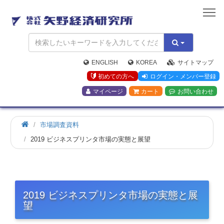
矢
野
経
済
研
究
ENGLISH
KOREA
サイトマップ
所
初めての方へ
ログイン・メンバー登録
マイページ
カート
お問い合わせ
市場調査資料
2019 ビジネスプリンタ市場の実態と展望
2019 ビジネスプリンタ市場の実態と展
望