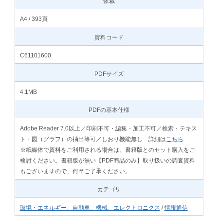
体裁
A4 / 393頁
資料コード
C61101600
PDFサイズ
4.1MB
PDFの基本仕様
Adobe Reader 7.0以上／印刷不可・編集・加工不可／検索・テキス
ト・図（グラフ）の抽出等可／しおり機能無し 詳細は
こちら
※紙媒体で資料をご利用される場合は、書籍版とのセット購入をご
検討ください。書籍版が無い【PDF商品のみ】取り扱いの調査資料
もございますので、何卒ご了承ください。
カテゴリ
環境・エネルギー、自動車、機械、エレクトロニクス
/
情報通信