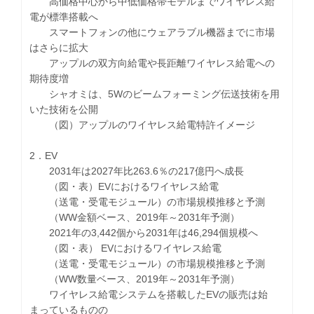
高価格中心から中低価格帯モデルまでワイヤレス給
電が標準搭載へ
スマートフォンの他にウェアラブル機器までに市場
はさらに拡大
アップルの双方向給電や長距離ワイヤレス給電への
期待度増
シャオミは、5Wのビームフォーミング伝送技術を用
いた技術を公開
（図）アップルのワイヤレス給電特許イメージ
2．EV
2031年は2027年比263.6％の217億円へ成長
（図・表）EVにおけるワイヤレス給電
（送電・受電モジュール）の市場規模推移と予測
（WW金額ベース、2019年～2031年予測）
2021年の3,442個から2031年は46,294個規模へ
（図・表） EVにおけるワイヤレス給電
（送電・受電モジュール）の市場規模推移と予測
（WW数量ベース、2019年～2031年予測）
ワイヤレス給電システムを搭載したEVの販売は始
まっているものの