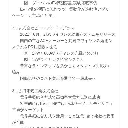
（図）ダイヘンのEV関連実証実験搭載事例
EV市場を視野に入れつつ、電動化が進む他アプリ
ケーション市場にも注目
2．株式会社ビー・アンド・プラス
2021年6月、2kWワイヤレス給電システムをリリース
国内の主なAGVメーカーと共同でワイヤレス給電シ
ステムをPRし拡販を図る
（表）1kWと600Wワイヤレス充電との比較
（図）1kWワイヤレス給電システム
豊富なラインアップを活かしカスタマイズ対応力に
強み
国際規格やコスト実現を通じて一層成長へ
3．古河電気工業株式会社
電界共振結合方式で高効率大電力伝送に成功
将来的にはEV、目先では小型パーソナルモビリティ
市場がターゲット
電界共振結合方式を活用すると送電1台で複数の受電
が可能