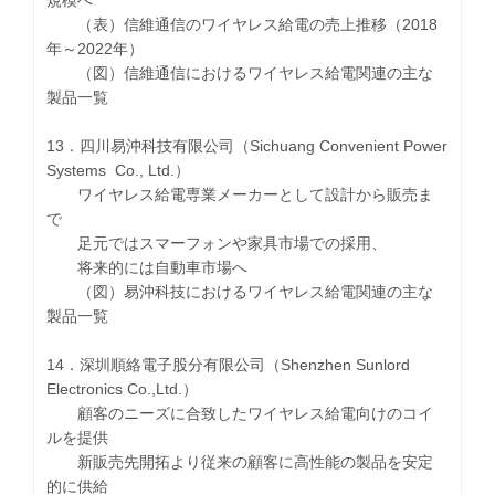
規模へ
（表）信維通信のワイヤレス給電の売上推移（2018
年～2022年）
（図）信維通信におけるワイヤレス給電関連の主な
製品一覧
13．四川易沖科技有限公司（Sichuang Convenient Power
Systems Co., Ltd.）
ワイヤレス給電専業メーカーとして設計から販売ま
で
足元ではスマーフォンや家具市場での採用、
将来的には自動車市場へ
（図）易沖科技におけるワイヤレス給電関連の主な
製品一覧
14．深圳順絡電子股分有限公司（Shenzhen Sunlord
Electronics Co.,Ltd.）
顧客のニーズに合致したワイヤレス給電向けのコイ
ルを提供
新販売先開拓より従来の顧客に高性能の製品を安定
的に供給