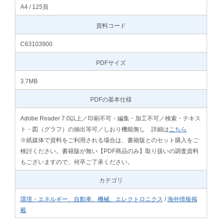
A4 / 125頁
資料コード
C63103900
PDFサイズ
3.7MB
PDFの基本仕様
Adobe Reader 7.0以上／印刷不可・編集・加工不可／検索・テキス
ト・図（グラフ）の抽出等可／しおり機能無し 詳細は
こちら
※紙媒体で資料をご利用される場合は、書籍版とのセット購入をご
検討ください。書籍版が無い【PDF商品のみ】取り扱いの調査資料
もございますので、何卒ご了承ください。
カテゴリ
環境・エネルギー、自動車、機械、エレクトロニクス
/
海外情報掲
載