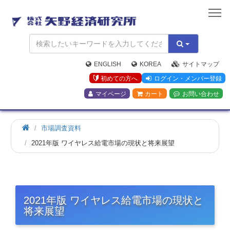
矢
野
経
済
研
究
ENGLISH
KOREA
サイトマップ
所
初めての方へ
ログイン・メンバー登録
マイページ
カート
お問い合わせ
市場調査資料
2021年版 ワイヤレス給電市場の現状と将来展望
2021年版 ワイヤレス給電市場の現状と
将来展望