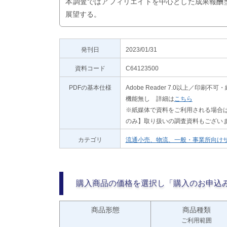
本調査ではアフィリエイトを中心とした成果報酬
展望する。
発刊日
2023/01/31
資料コード
C64123500
PDFの基本仕様
Adobe Reader 7.0以上／
機能無し 詳細は
こちら
※紙媒体で資料をご利用される場合は
のみ】取り扱いの調査資料もござい
カテゴリ
流通小売、物流、一般・事業所向け
購入商品の価格を選択し「購入のお申込
商品形態
商品種類
ご利用範囲