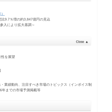
年）
9.7％増の約3,847億円の見込
場参入により拡大基調～
Close
▲
来性を展望
因
略・業績動向、注目すべき市場のトピックス（インボイス制
26年までの市場予測掲載等