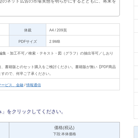
型のネット広告の市場実態を明らかにするとともに、将来を
体裁
A4 / 209頁
PDFサイズ
2.9MB
印刷不可・編集・加工不可／検索・テキスト・図（グラフ）の抽出等可／しおり
、書籍版とのセット購入をご検討ください。書籍版が無い【PDF商品
ますので、何卒ご了承ください。
サービス、金融
/
情報通信
み」をクリックしてください。
価格(税込)
下段:本体価格