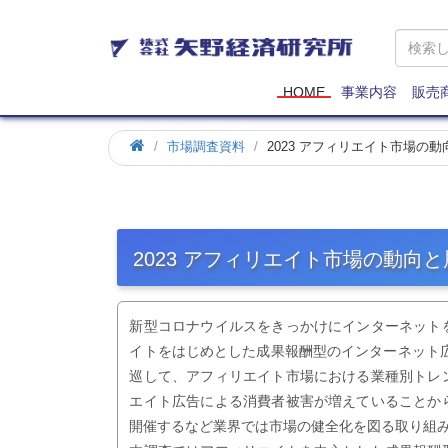
矢
野
経
済
HOME
事業内容
販売
研
究
市場調査資料
2023 アフィリエイト市場の
所
2023 アフィリエイト市場の動向と
新型コロナウイルスをきっかけにインターネット
イトをはじめとした成果報酬型のインターネット広
巡して、アフィリエイト市場における業種別トレ
エイト広告による消費者被害が増えていることか
開催するなど業界では市場の健全化を図る取り組