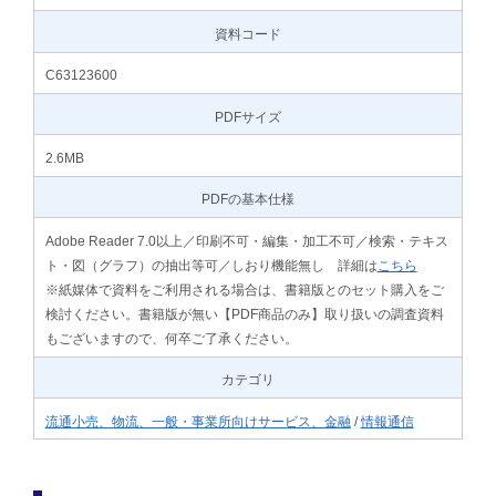
資料コード
C63123600
PDFサイズ
2.6MB
PDFの基本仕様
Adobe Reader 7.0以上／印刷不可・編集・加工不可／検索・テキス
ト・図（グラフ）の抽出等可／しおり機能無し 詳細は
こちら
※紙媒体で資料をご利用される場合は、書籍版とのセット購入をご
検討ください。書籍版が無い【PDF商品のみ】取り扱いの調査資料
もございますので、何卒ご了承ください。
カテゴリ
流通小売、物流、一般・事業所向けサービス、金融
/
情報通信