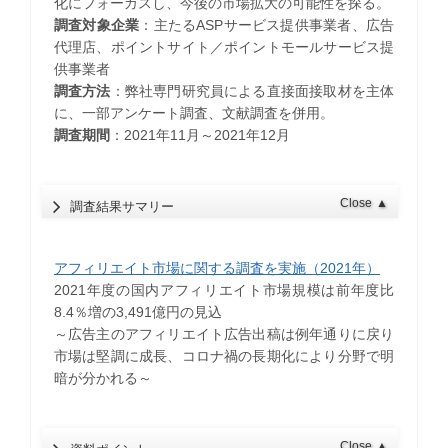
化にフォーカスし、今後の市場拡大の可能性を探る。
調査対象企業
：主たるASPサービス提供事業者、広告
代理店、ポイントサイト／ポイントモールサービス提
供事業者
調査方法
：弊社専門研究員による直接面接取材を主体
に、一部アンケート調査、文献調査を併用。
調査期間
：2021年11月～2021年12月
Close
▲
調査結果サマリー
アフィリエイト市場に関する調査を実施（2021年）
2021年度の国内アフィリエイト市場規模は前年度比
8.4％増の3,491億円の見込
～広告主のアフィリエイト広告出稿は例年通りに戻り
市場は堅調に成長、コロナ禍の長期化により分野で明
暗が分かれる～
Close
▲