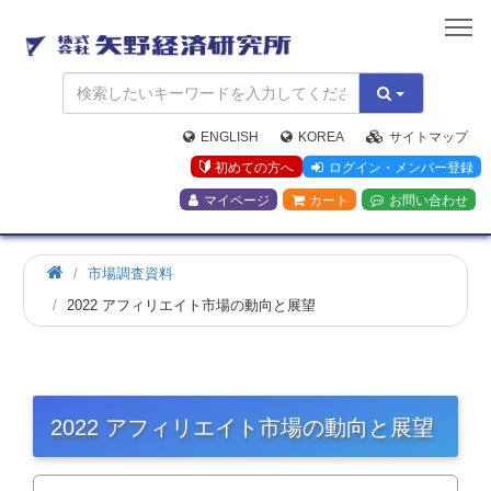
矢
野
経
済
研
究
ENGLISH
KOREA
サイトマップ
所
初めての方へ
ログイン・メンバー登録
マイページ
カート
お問い合わせ
市場調査資料
2022 アフィリエイト市場の動向と展望
2022 アフィリエイト市場の動向と展望