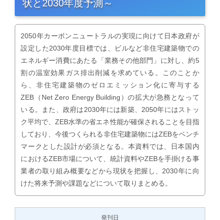
状と2030年度予測～
2050年カーボンニュートラルの実現に向けて日本政府が
設定した2030年度目標では、ビルなど非住宅建築物での
エネルギー消費にあたる「業務その他部門」に対し、約5
割の温室効果ガス排出削減を求めている。このことか
ら、非住宅建築物のゼロエミッション化に寄与する
ZEB（Net Zero Energy Building）の拡大が急務となって
いる。また、政府は2030年には新築、2050年にはストッ
ク平均で、ZEB水準の省エネ性能が確保されることを目指
しており、今後つくられる非住宅建築物にはZEBをベンチ
マークとした設計が必須となる。本資料では、日本国内
におけるZEB市場について、統計資料やZEBを手掛ける事
業者の取り組み概要などから現状を把握し、2030年に向
けた将来予測や課題などについて取りまとめる。
発刊日