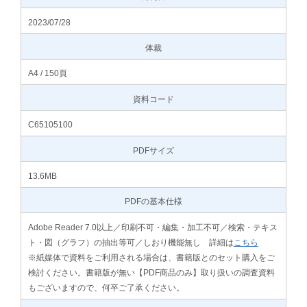
2023/07/28
体裁
A4 / 150頁
資料コード
C65105100
PDFサイズ
13.6MB
PDFの基本仕様
Adobe Reader 7.0以上／印刷不可・編集・加工不可／検索・テキス
ト・図（グラフ）の抽出等可／しおり機能無し 詳細は
こちら
※紙媒体で資料をご利用される場合は、書籍版とのセット購入をご
検討ください。書籍版が無い【PDF商品のみ】取り扱いの調査資料
もございますので、何卒ご了承ください。