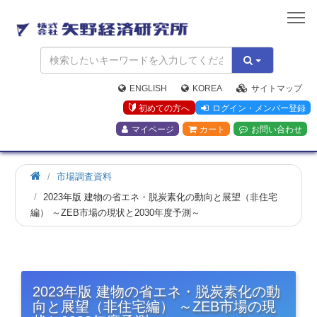
矢
野
経
済
研
究
ENGLISH
KOREA
サイトマップ
所
初めての方へ
ログイン・メンバー登録
マイページ
カート
お問い合わせ
市場調査資料
2023年版 建物の省エネ・脱炭素化の動向と展望（非住宅
編） ～ZEB市場の現状と2030年度予測～
2023年版 建物の省エネ・脱炭素化の動
向と展望（非住宅編） ～ZEB市場の現