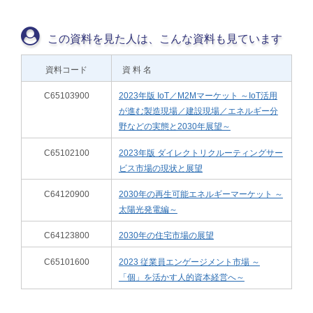
この資料を見た人は、こんな資料も見ています
資料コード
資 料 名
C65103900
2023年版 IoT／M2Mマーケット ～IoT活用
が進む製造現場／建設現場／エネルギー分
野などの実態と2030年展望～
C65102100
2023年版 ダイレクトリクルーティングサー
ビス市場の現状と展望
C64120900
2030年の再生可能エネルギーマーケット ～
太陽光発電編～
C64123800
2030年の住宅市場の展望
C65101600
2023 従業員エンゲージメント市場 ～
「個」を活かす人的資本経営へ～