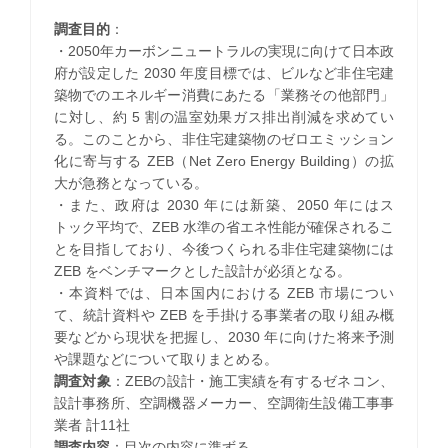
調査目的
：
・2050年カーボンニュートラルの実現に向けて日本政
府が設定した 2030 年度目標では、ビルなど非住宅建
築物でのエネルギー消費にあたる「業務その他部門」
に対し、約 5 割の温室効果ガス排出削減を求めてい
る。このことから、非住宅建築物のゼロエミッション
化に寄与する ZEB（Net Zero Energy Building）の拡
大が急務となっている。
・また、政府は 2030 年には新築、2050 年にはス
トック平均で、ZEB 水準の省エネ性能が確保されるこ
とを目指しており、今後つくられる非住宅建築物には
ZEB をベンチマークとした設計が必須となる。
・本資料では、日本国内における ZEB 市場につい
て、統計資料や ZEB を手掛ける事業者の取り組み概
要などから現状を把握し、2030 年に向けた将来予測
や課題などについて取りまとめる。
調査対象
：ZEBの設計・施工実績を有するゼネコン、
設計事務所、空調機器メーカー、空調衛生設備工事事
業者 計11社
調査内容
：目次の内容に準ずる。