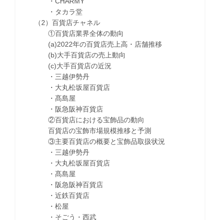
・CHARMY
・タカラ堂
（2）百貨店チャネル
①百貨店業界全体の動向
(a)2022年の百貨店売上高・店舗推移
(b)大手百貨店の売上動向
(c)大手百貨店の近況
・三越伊勢丹
・大丸松坂屋百貨店
・髙島屋
・阪急阪神百貨店
②百貨店における宝飾品の動向
百貨店の宝飾市場規模推移と予測
③主要百貨店の概要と宝飾品取扱状況
・三越伊勢丹
・大丸松坂屋百貨店
・髙島屋
・阪急阪神百貨店
・近鉄百貨店
・松屋
・そごう・西武