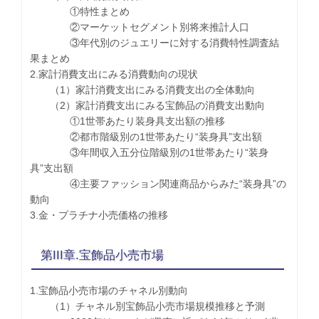
①特性まとめ
②マーケットセグメント別将来推計人口
③年代別のジュエリーに対する消費特性調査結
果まとめ
2.家計消費支出にみる消費動向の現状
（1）家計消費支出にみる消費支出の全体動向
（2）家計消費支出にみる宝飾品の消費支出動向
①1世帯あたり装身具支出額の推移
②都市階級別の1世帯あたり“装身具”支出額
③年間収入五分位階級別の1世帯あたり“装身
具”支出額
④主要ファッション関連商品からみた“装身具”の
動向
3.金・プラチナ小売価格の推移
第III章.宝飾品小売市場
1.宝飾品小売市場のチャネル別動向
（1）チャネル別宝飾品小売市場規模推移と予測