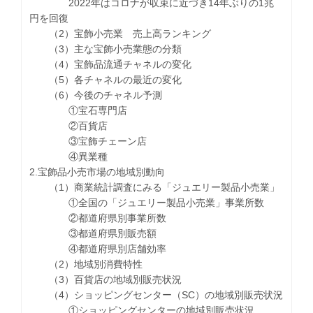
2022年はコロナが収束に近づき14年ぶりの1兆
円を回復
（2）宝飾小売業 売上高ランキング
（3）主な宝飾小売業態の分類
（4）宝飾品流通チャネルの変化
（5）各チャネルの最近の変化
（6）今後のチャネル予測
①宝石専門店
②百貨店
③宝飾チェーン店
④異業種
2.宝飾品小売市場の地域別動向
（1）商業統計調査にみる「ジュエリー製品小売業」
①全国の「ジュエリー製品小売業」事業所数
②都道府県別事業所数
③都道府県別販売額
④都道府県別店舗効率
（2）地域別消費特性
（3）百貨店の地域別販売状況
（4）ショッピングセンター（SC）の地域別販売状況
①ショッピングセンターの地域別販売状況