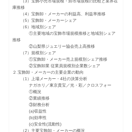
（3）宝飾小売市場規模・卸市場規模の比較と業界在
庫推移
（4）宝飾卸・メーカーの利益高、利益率推移
（5）宝飾卸・メーカーシェア
（6）地域別シェア
①主要地域の宝飾市場規模推移と地域別シェア
推移
②山梨県ジュエリー協会売上高推移
（7）規模別シェア
①宝飾卸・メーカー売上規模別シェア推移
②宝飾卸業 従業員規模別企業数シェア
２.宝飾卸・メーカーの主要企業の動向
（1）上場メーカー・4社の決算分析
ナガホリ／東京貴宝／光・彩／クロスフォー
①概況
②業績推移
③財務分析
(a)収益性
(b)効率性
(c)安全性(流動性)
（2）主要宝飾卸・メーカーの概況