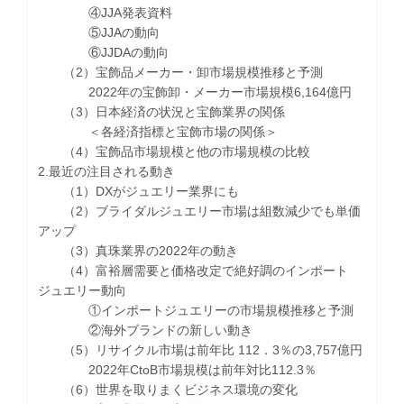
④JJA発表資料
⑤JJAの動向
⑥JJDAの動向
（2）宝飾品メーカー・卸市場規模推移と予測
2022年の宝飾卸・メーカー市場規模6,164億円
（3）日本経済の状況と宝飾業界の関係
＜各経済指標と宝飾市場の関係＞
（4）宝飾品市場規模と他の市場規模の比較
2.最近の注目される動き
（1）DXがジュエリー業界にも
（2）ブライダルジュエリー市場は組数減少でも単価
アップ
（3）真珠業界の2022年の動き
（4）富裕層需要と価格改定で絶好調のインポート
ジュエリー動向
①インポートジュエリーの市場規模推移と予測
②海外ブランドの新しい動き
（5）リサイクル市場は前年比 112．3％の3,757億円
2022年CtoB市場規模は前年対比112.3％
（6）世界を取りまくビジネス環境の変化