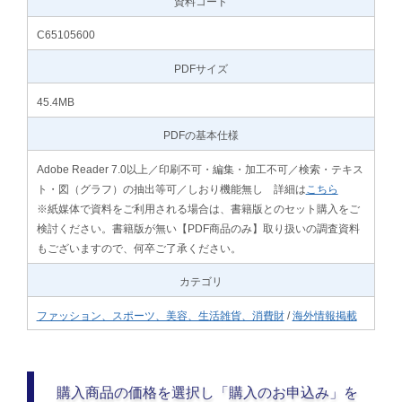
資料コード
C65105600
PDFサイズ
45.4MB
PDFの基本仕様
Adobe Reader 7.0以上／印刷不可・編集・加工不可／検索・テキス
ト・図（グラフ）の抽出等可／しおり機能無し 詳細は
こちら
※紙媒体で資料をご利用される場合は、書籍版とのセット購入をご
検討ください。書籍版が無い【PDF商品のみ】取り扱いの調査資料
もございますので、何卒ご了承ください。
カテゴリ
ファッション、スポーツ、美容、生活雑貨、消費財
/
海外情報掲載
購入商品の価格を選択し「購入のお申込み」を