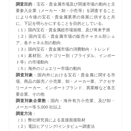
調査目的
：宝石・貴金属市場及び関連市場の動向と主
要参入企業（メーカー・卸・小売等）を調査すること
により今後の宝石・貴金属業界の発展に供すると共
に、下記を明らかにすることを目的としている。
（１）国内宝石・貴金属総市場規模、及び将来予測
（２）国内宝石・貴金属市場の販売チャネル別シェ
ア、各チャネル別の動向
（３）国内宝石・貴金属市場の消費動向・トレンド
（４）素材別、カテゴリー別（ブライダル、インポー
ト等）の市場動向
（５）海外のジュエリー市場の動向
調査対象
：国内外における宝石・貴金属に関する市
場、商品の販売／小売業、卸・メーカー業、アクセサ
リーメーカー、インポートブランド、異業種など各主
要企業、その他
調査対象企業数
：国内・海外有力小売業、及び卸・
メーカー等 5,000 社以上
調査方法
：
（１）弊社研究員による直接面接取材
（２）電話ヒアリング/インタビュー調査法