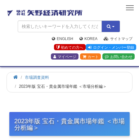
矢
野
経
済
研
究
ENGLISH
KOREA
サイトマップ
所
初めての方へ
ログイン・メンバー登録
マイページ
カート
お問い合わせ
市場調査資料
2023年版 宝石・貴金属市場年鑑 ＜市場分析編＞
2023年版 宝石・貴金属市場年鑑 ＜市場
分析編＞