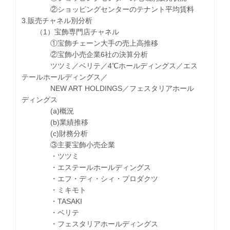
②ショッピングセンターのテナント平均賃料
3.販売チャネル別分析
（1）宝飾専門店チャネル
①宝飾チェーン大手の売上高推移
②宝飾小売企業6社の決算分析
ツツミ／ベリテ／4℃ホールディングス／エス
テールホールディングス／
NEW ART HOLDINGS／フェスタリアホール
ディングス
(a)概況
(b)業績推移
(c)財務分析
③主要宝飾小売企業
・ツツミ
・エステールホールディングス
・エフ・ディ・シィ・プロダクツ
・ミキモト
・TASAKI
・ベリテ
・フェスタリアホールディングス