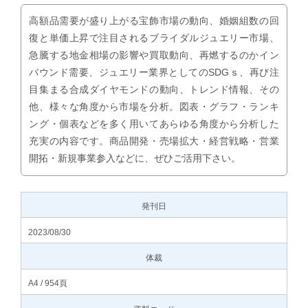
高額品需要が盛り上がる宝飾市場の動向、婚姻組数の回
復と単価上昇で注目されるブライダルジュエリー市場、
急騰する地金相場の影響や買取動向、再燃するのかイン
バウンド需要、ジュエリー業界としてのSDGｓ、再び注
目集まる合成ダイヤモンドの動向、トレンド情報、その
他、様々な角度から市場を分析。図表・グラフ・ランキ
ング・個表などを多く用いてあらゆる角度から分析した
充実の内容です。商品開発・売場拡大・経営戦略・営業
開拓・新規事業参入などに、ぜひご活用下さい。
発刊日
2023/08/30
体裁
A4 / 954頁