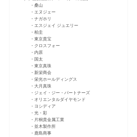
・桑山
・エヌジェー
・ナガホリ
・エスジェイ ジュエリー
・柏圭
・東京貴宝
・クロスフォー
・内原
・国太
・東京真珠
・新栄商会
・栄光ホールディングス
・大月真珠
・ジェイ・ジー・パートナーズ
・オリエンタルダイヤモンド
・ヨシディア
・光・彩
・片桐貴金属工業
・並木製作所
・鹿島商事