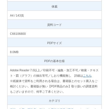
体裁
A4 / 143頁
資料コード
C66106800
PDFサイズ
8.0MB
PDFの基本仕様
Adobe Reader 7.0以上／印刷不可・編集・加工不可／検索・テキス
ト・図（グラフ）の抽出等可／しおり機能無し 詳細は
こちら
※紙媒体で資料をご利用される場合は、書籍版とのセット購入をご
検討ください。書籍版が無い【PDF商品のみ】取り扱いの調査資料
もございますので、何卒ご了承ください。
カテゴリ