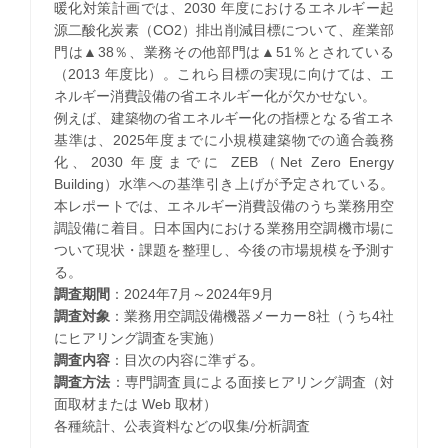
暖化対策計画では、2030 年度におけるエネルギー起
源二酸化炭素（CO2）排出削減目標について、産業部
門は▲38％、業務その他部門は▲51％とされている
（2013 年度比）。これら目標の実現に向けては、エ
ネルギー消費設備の省エネルギー化が欠かせない。
例えば、建築物の省エネルギー化の指標となる省エネ
基準は、2025年度までに小規模建築物での適合義務
化、2030 年度までに ZEB（Net Zero Energy
Building）水準への基準引き上げが予定されている。
本レポートでは、エネルギー消費設備のうち業務用空
調設備に着目。日本国内における業務用空調機市場に
ついて現状・課題を整理し、今後の市場規模を予測す
る。
調査期間
：2024年7月～2024年9月
調査対象
：業務用空調設備機器メーカー8社（うち4社
にヒアリング調査を実施）
調査内容
：目次の内容に準ずる。
調査方法
：専門調査員による面接ヒアリング調査（対
面取材または Web 取材）
各種統計、公表資料などの収集/分析調査