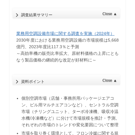
Close
▲
調査結果サマリー
業務用空調設備市場に関する調査を実施（2024年）
2030年度における業務用空調設備の市場規模は5,668
億円、2023年度比117.3％と予測
～高効率機の販売比率拡大、原材料価格の上昇にとも
なう製品価格の継続的な改定が好材料に～
Close
▲
資料ポイント
個別空調市場（店舗・事務所用パッケージエアコ
ン、ビル用マルチエアコンなど）、セントラル空調
市場（チリングユニット、ターボ冷凍機、吸収冷温
水機/冷凍機など）に分けて市場規模を推計・予測。
それぞれの市場のトレンドや変化要因について整理
市場を取り巻く環境として、フロン冷媒に関する規