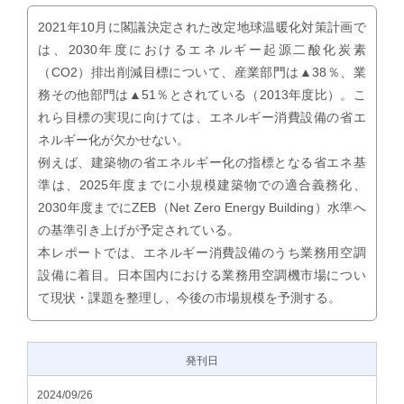
2021年10月に閣議決定された改定地球温暖化対策計画で
は、2030年度におけるエネルギー起源二酸化炭素
（CO2）排出削減目標について、産業部門は▲38％、業
務その他部門は▲51％とされている（2013年度比）。こ
れら目標の実現に向けては、エネルギー消費設備の省エ
ネルギー化が欠かせない。
例えば、建築物の省エネルギー化の指標となる省エネ基
準は、2025年度までに小規模建築物での適合義務化、
2030年度までにZEB（Net Zero Energy Building）水準へ
の基準引き上げが予定されている。
本レポートでは、エネルギー消費設備のうち業務用空調
設備に着目。日本国内における業務用空調機市場につい
て現状・課題を整理し、今後の市場規模を予測する。
発刊日
2024/09/26