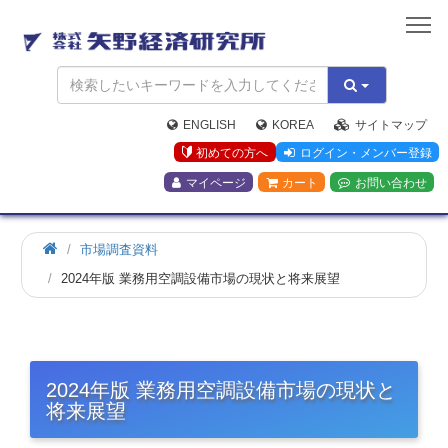
矢
野
経
済
研
究
ENGLISH
KOREA
サイトマップ
所
初めての方へ
ログイン・メンバー登録
マイページ
カート
お問い合わせ
市場調査資料
2024年版 業務用空調設備市場の現状と将来展望
2024年版 業務用空調設備市場の現状と
将来展望