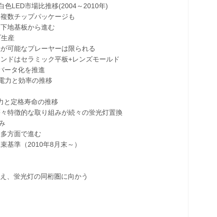
D市場比推移(2004～2010年)
率複数チップパッケージも
は下地基板から進む
プ生産
産が可能なプレーヤーは限られる
ンドはセラミック平板+レンズモールド
バータ化を推進
電力と効率の推移
力と定格寿命の推移
等々特徴的な取り組みが続々の蛍光灯置換
み
も多方面で進む
光束基準（2010年8月末～）
見え、蛍光灯の同桁圏に向かう