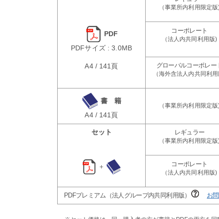
PDF
PDFサイズ : 3.0MB
A4 / 141頁
書 籍
A4 / 141頁
セット
＋
PDFプレミアム（法人グループ内共同利用版）
お問