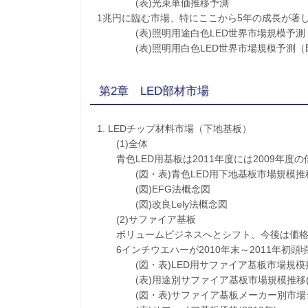
(表)光束単価推移予測
1兆円に臨む市場、特にここから5年の成長が著
(表)照明用途白色LED世界市場規模予測
(表)照明用白色LED世界市場規模予測（
第2章 LED部材市場
1. LEDチップ材料市場（下地基板）
(1)全体
青色LED用基板は2011年度には2009年度
(図・表)青色LED用下地基板市場規模推移(20
(図)EFG法概念図
(図)改良Lely法概念図
(2)サファイア基板
ボリュームビジネスへとシフト、今後は価格
6インチウエハーが2010年末～2011年初頭
(図・表)LED用サファイア基板市場規模推移(2
(表)用途別サファイア基板市場規模推移(200
(図・表)サファイア基板メーカー別市場シェア