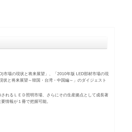
ED)市場の現状と将来展望」、「2010年版 LED部材市場の現
場の現状と将来展望～韓国・台湾・中国編～」のダイジェスト
待されるＬＥＤ照明市場、さらにその生産拠点として成長著
主要情報が１冊で把握可能。