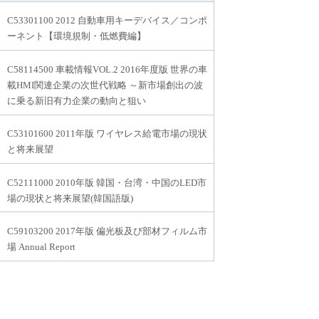
C53301100 2012 自動車用キーデバイス／コンポ
ーネント【環境規制・低燃費編】
C58114500 車載情報VOL.2 2016年度版 世界の車
載HMI関連企業の次世代戦略 ～新市場創出の波
に乗る新旧有力企業の動向と狙い
C53101600 2011年版 ワイヤレス給電市場の現状
と将来展望
C52111000 2010年版 韓国・台湾・中国のLED市
場の現状と将来展望(韓国語版)
C59103200 2017年版 偏光板及び部材フィルム市
場 Annual Report