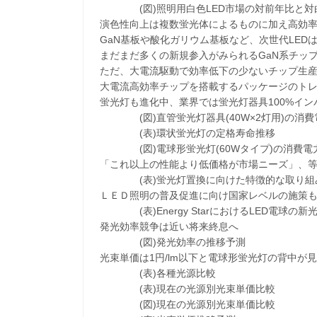
(図)照明用白色LED市場の対前年比と対白色LE
演色性向上は複数蛍光体によるものに加え高効
GaN基板や酸化ガリウム基板など、次世代LED
まだまだ多くの新規参入がみられるGaN系チッ
ただ、大電流駆動で効率低下の少ないチップ生
大電流高効率チップを搭載するパッケージのトレ
蛍光灯も進化中、業界では蛍光灯器具100%イン
(図)直管蛍光灯器具(40W×2灯用)の消費
(表)環状蛍光灯の定格寿命推移
(図)電球形蛍光灯(60Wタイプ)の消費電
「これ以上の性能より低価格が市場ニーズ」、
(表)蛍光灯置換に向けた特徴的な取り組
ＬＥＤ照明の普及促進に向け国家レベルの施策
(表)Energy StarにおけるLED電球の新
発光効率競争は近い将来終息へ
(図)発光効率の推移予測
光束単価は1円/lm以下と電球形蛍光灯の背中が
(表)各種光源比較
(表)現在の光源別光束単価比較
(図)現在の光源別光束単価比較