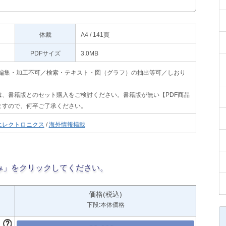
体裁
A4 / 141頁
PDFサイズ
3.0MB
印刷不可・編集・加工不可／検索・テキスト・図（グラフ）の抽出等可／しおり
、書籍版とのセット購入をご検討ください。書籍版が無い【PDF商品
ますので、何卒ご了承ください。
エレクトロニクス
/
海外情報掲載
み」をクリックしてください。
価格(税込)
下段:本体価格