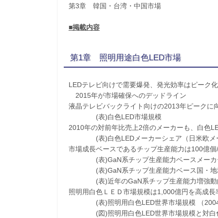
第3章 韓国・台湾・中国市場
■掲載内容
第1章 照明用途白色LED市場
LEDテレビ向けで需要爆発、発光効率はピーク
2015年が市場確保へのデッドライン
液晶テレビバックライト向けの2013年ピークに
(表)白色LED市場規模
2010年の対前年比売上2倍のメーカーも、白色
(表)白色LEDメーカーシェア（日米欧メーカー
市場成長ベースであるチップ生産能力は100億個
(表)GaN系チップ生産能力ベースメーカーシェア
(表)GaN系チップ生産能力ベース国・地域別シェ
(表)近年のGaN系チップ生産能力増強動
照明用白色ＬＥＤ市場規模は1,000億円を高成
(表)照明用白色LED世界市場規模 （2004
(図)照明用白色LED世界市場規模と対白色LE