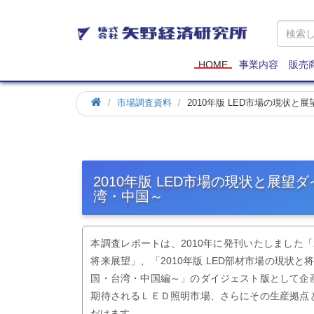
矢
野
経
済
HOME
事業内容
販売
研
究
市場調査資料
2010年版 LED市場の現状
所
2010年版 LED市場の現状と展
湾・中国～
本調査レポートは、2010年に発刊いたしました「20
将来展望」、「2010年版 LED部材市場の現状と
国・台湾・中国編～」のダイジェスト版として企
期待されるＬＥＤ照明市場、さらにその生産拠点
だけます。